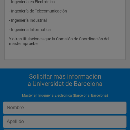
- Ingeniería en Electrónica 
debe cubrir los diferentes aspectos que actualmente se 
establecen en la clasificación de competencias de acción 
- Ingeniería de Telecomunicación 
profesional (NINGUNO)
- Ingeniería Industrial 
. Objetivos formativos
- Ingeniería Informática 
El máster presenta dos orientaciones: una orientación 
profesional y una orientación de investigación con perfiles 
Y otras titulaciones que la Comisión de Coordinación del 
correspondientes a tres líneas de investigación: 
máster apruebe.
- Sistemas de instrumentación y comunicaciones. 
.                
- Materiales y tecnología electrónica. 
- Microsistemas, nanosistemas y transductores.
Solicitar más información
a Universidat de Barcelona
Master en Ingeniería Electrónica (Barcelona, Barcelona)