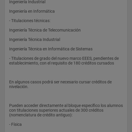
Ingeniería Industrial 
instrumentación - comunicaciones - procesamiento de 
información. 
Ingeniería en Informática 
- Capacidad de incidir en nuevos diseños y propuestas 
- Titulaciones técnicas: 
innovadoras. 
Ingeniería Técnica de Telecomunicación 
- Tener conocimientos bien fundamentados y actuales de la 
tecnología microelectrónica y nanoelectrónica. 
Ingeniería Técnica Industrial 
- Capacidad de incidir en el desarrollo y mejora de procesos 
Ingeniería Técnica en Informática de Sistemas 
tecnológicos. 
- Titulaciones de grado del nuevo marco EEES, pendientes de 
establecimiento, con el requisito de 180 créditos cursados 
En las orientaciones de investigación del máster las 
competencias específicas dependen de cada orientación, y es 
la aplicación directa del perfil general en los temas 
En algunos casos podrá ser necesario cursar créditos de 
relacionados con cada uno de ellos, es decir: 
nivelación. 
- Transductores, microsistemas y nanosistemas 
- Materiales y tecnología electrónicos. 
Pueden acceder directamente al bloque específico los alumnos 
con titulaciones superiores actuales de 300 créditos 
- Sistemas de instrumentación y comunicaciones. 
(nomenclatura de crédito antiguo): 
- Física 
En cuanto al perfil de competencias transversales, el máster 