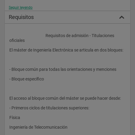
Seguir leyendo
En la orientación profesional el perfil de competencias 
específicas tiene como principales objetivos: 
Requisitos
- Habilitar un perfil profesional especialmente dotado para el 
diseño y gestión de sistemas electrónicos para: 
					Requisitos de admisión - Titulaciones 
- la instrumentación; 
oficiales
- el procesamiento de información; 
El máster de Ingeniería Electrónica se articula en dos bloques: 
- el procesamiento de señal; 
- sistemas electrónicos para la comunicación; 
- Bloque común para todas las orientaciones y menciones 
- sistemas electrónicos para el control de otros sistemas; 
- Bloque específico 
- en general, aspectos relacionados con las tecnologías de la 
información y las comunicaciones (TIC) 
El acceso al bloque común del máster se puede hacer desde: 
- Primeros ciclos de titulaciones superiores: 
En las orientaciones de investigación el perfil de las 
competencias tiene como objetivo general 
Física 
- Tener una formación sólida en ingeniería electrónica, 
Ingeniería de Telecomunicación 
concretada en un conocimiento profundo del diseño y 
utilización de sistemas electrónicos para el control - 