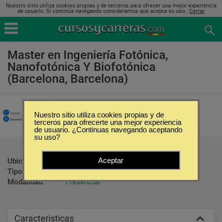
Nuestro sitio utiliza cookies propias y de terceros para ofrecer una mejor experiencia
de usuario. Si continúa navegando consideramos que acepta su uso..
Cerrar
Master en Ingeniería Fotónica,
Nanofotónica Y Biofotónica
(Barcelona, Barcelona)
Universidat de Barcelona
Nuestro sitio utiliza cookies propias y de
terceros para ofrecerte una mejor experiencia
de usuario. ¿Continuas navegando aceptando
su uso?
Aceptar
Ubicación:
Barcelona - Barcelona
Tipo:
Maestrías
Modalidad:
Presencial
Caracteristicas