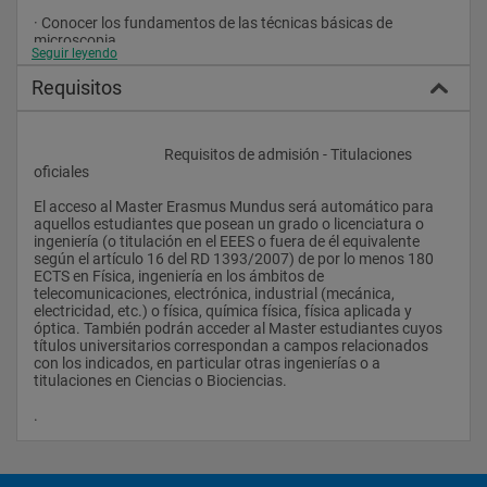
· Conocer los fundamentos de las técnicas básicas de 
microscopia
Seguir leyendo
· Demostrar conocimientos de las propiedades básicas de los 
Requisitos
distintos elementos ópticos que se usan en configuraciones 
experimentales complejas.
· Capacidad para una comprensión sistemática de las 
					Requisitos de admisión - Titulaciones 
distintasdisciplinas involucradas en la ingeniería óptica y de 
oficiales
los distintos métodos de investigación y habilidades 
relacionados con dicho
El acceso al Master Erasmus Mundus será automático para 
aquellos estudiantes que posean un grado o licenciatura o 
campo.
ingeniería (o titulación en el EEES o fuera de él equivalente 
según el artículo 16 del RD 1393/2007) de por lo menos 180 
· Entender los fundamentos y el rango de validez de la teoría 
ECTS en Física, ingeniería en los ámbitos de 
clásica, semiclásica y completamente cuántica de la 
telecomunicaciones, electrónica, industrial (mecánica, 
interacción de la luz con la materia.
electricidad, etc.) o física, química física, física aplicada y 
óptica. También podrán acceder al Master estudiantes cuyos 
· Conocer los fundamentos de la óptica no lineal, en particular 
títulos universitarios correspondan a campos relacionados 
de los procesos principales de orden más bajo.
con los indicados, en particular otras ingenierías o a 
titulaciones en Ciencias o Biociencias.
· Demostrar conocimientos básicos relativos a los distintos 
elementos optoelectónicos usados en montajes.
.                
· Demostrar que conoce los fundamentos físicos de la 
espectroscopía, en sus métodos más básicos.