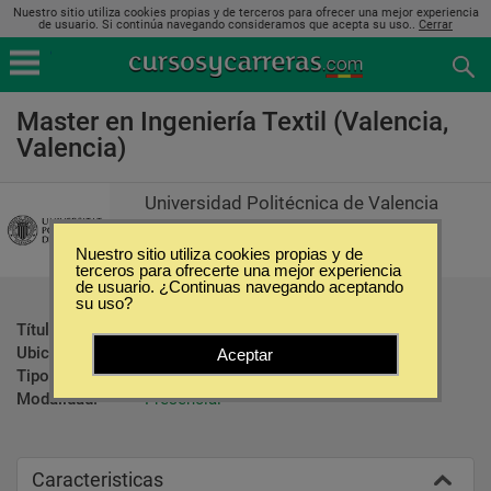
Nuestro sitio utiliza cookies propias y de terceros para ofrecer una mejor experiencia
de usuario. Si continúa navegando consideramos que acepta su uso..
Cerrar
Master en Ingeniería Textil (Valencia,
Valencia)
Universidad Politécnica de Valencia
Nuestro sitio utiliza cookies propias y de
terceros para ofrecerte una mejor experiencia
de usuario. ¿Continuas navegando aceptando
su uso?
Título ofrecido:
Máster Universitario en Ingeniería Textil
Ubicación:
Valencia - Valencia
Aceptar
Tipo:
Maestrías
Modalidad:
Presencial
Caracteristicas