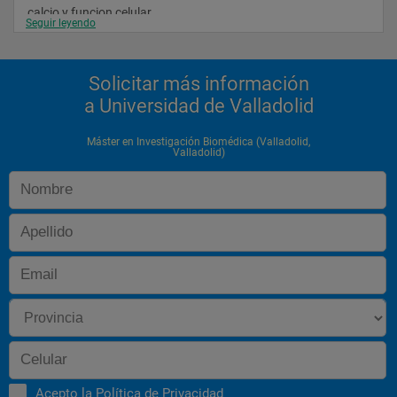
calcio y funcion celular 
Seguir leyendo
tecnicas fluorometricas de medida de calcio 
intracelular
Solicitar más información
estructura y funcion de 
a Universidad de Valladolid
proteinas
Máster en Investigación Biomédica (Valladolid,
Valladolid)
tecnicas de investigacion en 
proteinas
hipoxia y especies reactivas de oxigeno en biologia y 
medicina
radicales libres y 
ros
inmunidad e inflamacion .papel en fisiologia y 
patologia
electroforesis de proteinas y western-
Acepto la
Política de Privacidad