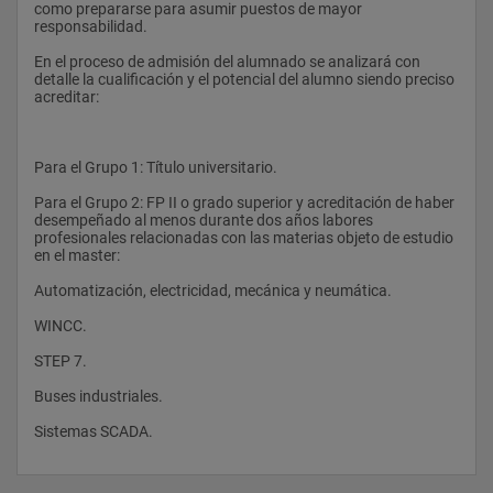
como prepararse para asumir puestos de mayor 
responsabilidad.
Redacción de proyectos electrotécnicos de BT.
En el proceso de admisión del alumnado se analizará con 
detalle la cualificación y el potencial del alumno siendo preciso 
acreditar:
3. Automatismos Eléctricos
Para el Grupo 1: Título universitario.
Para el Grupo 2: FP II o grado superior y acreditación de haber 
Automatismos eléctricos.
desempeñado al menos durante dos años labores 
profesionales relacionadas con las materias objeto de estudio 
Esquemas eléctricos.
en el master: 
Localización de averías eléctricas. Ejemplos prácticos.
Automatización, electricidad, mecánica y neumática.
Sensores y transductores.
WINCC.
Normalización y simbología.
STEP 7.
Motores eléctricos.
Buses industriales.
Arranque de motores eléctricos.
Sistemas SCADA.