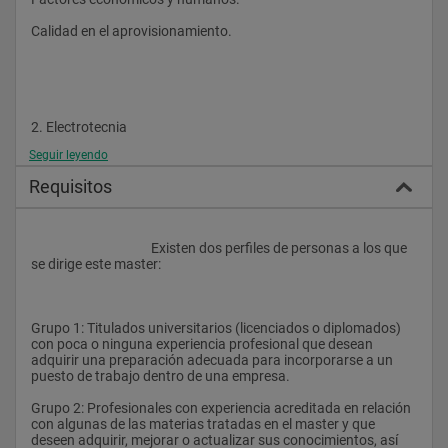
La evolución de las distintas tecnologías impone que los 
Calidad en el aprovisionamiento.
técnicos de mantenimiento estén en continua formación y 
posean conocimientos de todas ellas.
El Master en Mantenimiento Industrial te proporcionará los 
conocimientos necesarios para poder desempeñar con 
solvencia estos cometidos y así convertirte en pieza 
2. Electrotecnia
fundamental dentro del proceso productivo.
Seguir leyendo
Requisitos
Fundamentos generales de electrotecnia.
"Gracias al master en mantenimiento industrial he conseguido 
un trabajo en una empresa de mantenimiento. Todo lo que he 
Cables y conductores.
aprendido me sirve para solucionar los problemas que surgen 
en el día a día”. Carlos (Madrid)
					Existen dos perfiles de personas a los que 
Protección y aparamenta.
se dirige este master:
Máquinas rotativas.
Incorporarte al mercado laboral o mejorar profesionalmente te 
Baterías de condensadores.
resultará más asequible gracias a EXITAE y la Universidad 
Grupo 1: Titulados universitarios (licenciados o diplomados) 
Camilo José Cela con este master en mantenimiento industrial 
con poca o ninguna experiencia profesional que desean 
Centros de transformación (CT).
que además de otorgarte el título universitario te ofrece la 
adquirir una preparación adecuada para incorporarse a un 
posibilidad, si así lo deseas, de hacer prácticas en empresas y 
puesto de trabajo dentro de una empresa.
Luminotecnia.
de acceder a su bolsa de trabajo.
Grupo 2: Profesionales con experiencia acreditada en relación 
Dimensionado de una instalación electrotécnica.
con algunas de las materias tratadas en el master y que 
deseen adquirir, mejorar o actualizar sus conocimientos, así 
Tramitación de la documentación de una instalación.