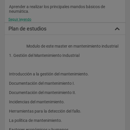
Aprender a realizar los principales mandos básicos de 
neumática.
Seguir leyendo
Conocer distintos sistemas de diseño de circuitos.
Plan de estudios
Saber realizar e interpretar interconexiones entre distintos 
equipos.
Conocer estándares de las redes de comunicación.
                    Modulo de este master en mantenimiento industrial
Conocer de forma general qué es un sistema SCADA.
1. Gestión del Mantenimiento Industrial
Tener una visión general de la arquitectura de computadoras.
 La situación actual en el mercado laboral en el sector 
Introducción a la gestión del mantenimiento.
industrial requiere profesionales altamente cualificados y 
polivalentes, capaces de liderar tanto cometidos técnicos 
Documentación del mantenimiento I.
como responsabilidades de gestión.
Documentación del mantenimiento II.
Incidencias del mantenimiento.
Un experto en mantenimiento industrial debe saber planificar y 
programar las actividades de mantenimiento, la gestión de 
Herramientas para la detección del fallo.
averías, el desarrollo de mejoras para la reducción de costes y 
el aumento de la eficiencia.
La política de mantenimiento.
Factores económicos y humanos.