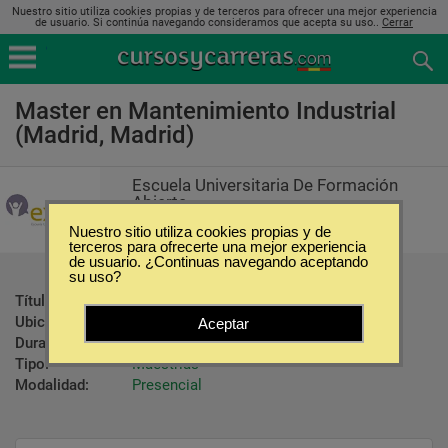
Nuestro sitio utiliza cookies propias y de terceros para ofrecer una mejor experiencia
de usuario. Si continúa navegando consideramos que acepta su uso..
Cerrar
Master en Mantenimiento Industrial
(Madrid, Madrid)
Escuela Universitaria De Formación
Abierta
Nuestro sitio utiliza cookies propias y de
terceros para ofrecerte una mejor experiencia
de usuario. ¿Continuas navegando aceptando
su uso?
Título ofrecido:
Master en Mantenimiento Industrial
Ubicación:
Madrid - Madrid
Aceptar
Duración:
1700 Horas
Tipo:
Maestrías
Modalidad:
Presencial