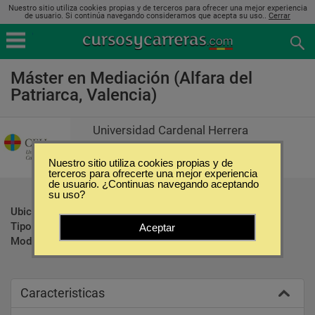
Nuestro sitio utiliza cookies propias y de terceros para ofrecer una mejor experiencia
de usuario. Si continúa navegando consideramos que acepta su uso..
Cerrar
Máster en Mediación (Alfara del
Patriarca, Valencia)
Universidad Cardenal Herrera
Nuestro sitio utiliza cookies propias y de
terceros para ofrecerte una mejor experiencia
de usuario. ¿Continuas navegando aceptando
su uso?
Ubicación:
Alfara del Patriarca - Valencia
Tipo:
Maestrías
Aceptar
Modalidad:
Presencial
Caracteristicas