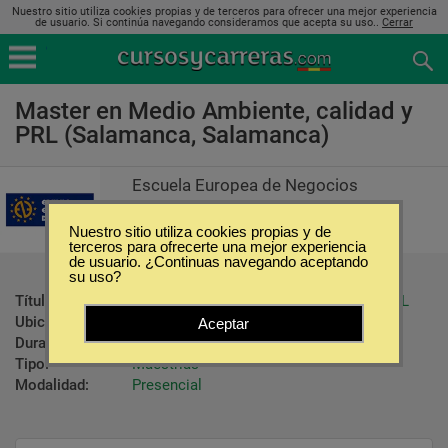
Nuestro sitio utiliza cookies propias y de terceros para ofrecer una mejor experiencia
de usuario. Si continúa navegando consideramos que acepta su uso..
Cerrar
Master en Medio Ambiente, calidad y
PRL (Salamanca, Salamanca)
Escuela Europea de Negocios
Nuestro sitio utiliza cookies propias y de
terceros para ofrecerte una mejor experiencia
de usuario. ¿Continuas navegando aceptando
su uso?
Título ofrecido:
Master en Medio Ambiente, calidad y PRL
Ubicación:
Salamanca - Salamanca
Aceptar
Duración:
1200 Horas
Tipo:
Maestrías
Modalidad:
Presencial