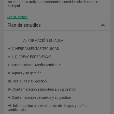
no en toda la actividad económica considerada de manera 
integral.
Seguir leyendo
Este programa permite a nuestros alumnos obtener el título 
Plan de estudios
oficial de Master en Prevención de Riesgos Laborales por la 
Universidad Internacional de la Rioja (UNIR).
                    A) FORMACIÓN EN AULA 
A.1) HERRAMIENTAS TÉCNICAS 
Orientación: 
A.1.1) ÁREAS ESPECÍFICAS  
El Master en Gestión Integrada, en Medio Ambiente y Calidad 
I. Introducción al Medio Ambiente
está diseñado para capacitar en las áreas de calidad, medio 
ambiente y prevención de riesgos laborales a personas 
II. Aguas y su gestión
recientemente tituladas o con escasa experiencia laboral. Este 
Master tiene como objetivo desarrollar los conocimientos y las 
III. Residuos y su gestión
habilidades necesarias para afrontar su carrera profesional 
con éxito.
IV. Contaminación atmosférica y su gestión
V. Contaminación de suelos y su gestión
 Beneficios: 
VI. Introducción a la evaluación de riesgos y daños 
ambientales
El Master en Gestión Integrada, en Medio Ambiente y Calidad 