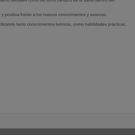
s tanto dentales como de otros campos de la salud dentro del
 y positiva frente a los nuevos conocimientos y avances
ilizando tanto conocimientos teóricos, como habilidades prácticas,