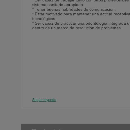
* Ser capaz de trabajar junto con otros profesionale
sistema sanitario apropiado.
* Tener buenas habilidades de comunicación.
* Estar motivado para mantener una actitud receptiva
tecnológicos.
* Ser capaz de practicar una odontología integrada ut
dentro de un marco de resolución de problemas.
Seguir leyendo