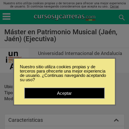
Nuestro sitio utiliza cookies propias y de terceros para ofrecer una mejor experiencia
de usuario. Si continúa navegando consideramos que acepta su uso..
Cerrar
Máster en Patrimonio Musical (Jaén,
Jaén) (Ejecutiva)
Universidad Internacional de Andalucía
Nuestro sitio utiliza cookies propias y de
terceros para ofrecerte una mejor experiencia
de usuario. ¿Continuas navegando aceptando
su uso?
Ubicación:
Jaén - Jaén
Tipo:
Maestrías
Aceptar
Modalidad:
Ejecutiva
Caracteristicas