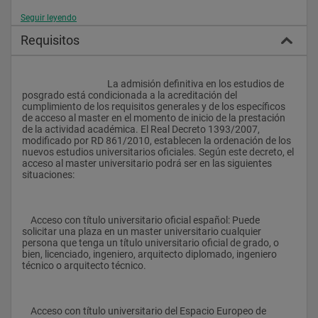
Seguir leyendo
Objetivos
Requisitos
Los objetivos y competencias del Máster en 
					La admisión definitiva en los estudios de 
PatrimonioMusical se han diseñado a partir de la evolución de 
posgrado está condicionada a la acreditación del 
la disciplina científica de la Musicología, la experiencia 
cumplimiento de los requisitos generales y de los específicos 
acumulada a lo largo de las dos últimas décadas -marcadas 
de acceso al master en el momento de inicio de la prestación 
por el regreso de dicho saber a las aulas universitarias 
de la actividad académica. El Real Decreto 1393/2007, 
españolas- y las demandas sociales, cada vez más 
modificado por RD 861/2010, establecen la ordenación de los 
relacionadas con el mercado de la música y los medios de 
nuevos estudios universitarios oficiales. Según este decreto, el 
comunicación masivos, así como la investigación, la 
acceso al master universitario podrá ser en las siguientes 
interpretación y las enseñanzas musicales.
situaciones:
El Máster en PatrimonioMusical  tiene como objetivo ofrecer 
    Acceso con título universitario oficial español: Puede 
una sólida formación en los ámbitos de la investigación, la 
solicitar una plaza en un master universitario cualquier 
gestión, la interpretación y la enseñanza musicales, 
persona que tenga un título universitario oficial de grado, o 
atendiendo, al mismo tiempo, a la capacitación para el 
bien, licenciado, ingeniero, arquitecto diplomado, ingeniero 
desempeño en instituciones dedicadas, total o parcialmente, a 
técnico o arquitecto técnico.
la investigación y a cuantas tareas favorezcan la 
transferencia de estos conocimientos hacia los diferentes 
estamentos sociales. Así se propone:
    Acceso con título universitario del Espacio Europeo de 