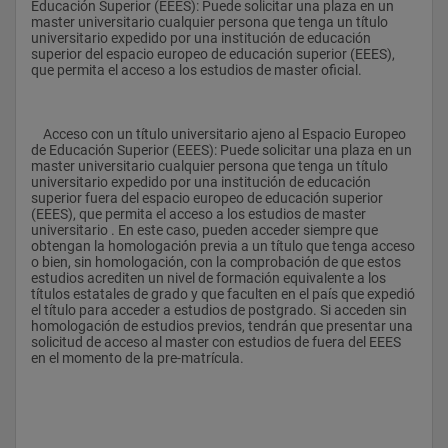
Educación Superior (EEES): Puede solicitar una plaza en un 
master universitario cualquier persona que tenga un título 
- Ofrecer una formación avanzada y sistemática en las teorías 
universitario expedido por una institución de educación 
y metodologías aplicadas al estudio de la música española y 
superior del espacio europeo de educación superior (EEES), 
latinoamericana,prestando especial atención a ámbitos 
que permita el acceso a los estudios de master oficial.
específicos de relevancia en Andalucía,como el Flamenco y el 
Patrimonio Musical Andalusí  y en la Cornisa Cantábrica 
ysingularmente en Asturias, estudiando su rico folklore 
musical y los mássingulares monumentos de su herencia 
    Acceso con un título universitario ajeno al Espacio Europeo 
artístico-musical.
de Educación Superior (EEES): Puede solicitar una plaza en un 
master universitario cualquier persona que tenga un título 
universitario expedido por una institución de educación 
superior fuera del espacio europeo de educación superior 
 Otorgar una visión integral de los diferentes ámbitos del 
(EEES), que permita el acceso a los estudios de master 
Patrimonio Musical y su proyección en la sociedad española y 
universitario . En este caso, pueden acceder siempre que 
latinoamericana.
obtengan la homologación previa a un título que tenga acceso 
o bien, sin homologación, con la comprobación de que estos 
estudios acrediten un nivel de formación equivalente a los 
títulos estatales de grado y que faculten en el país que expedió 
- Ofrecer, apartir de los conocimientos disciplinares en los 
el título para acceder a estudios de postgrado. Si acceden sin 
ámbitos de la investigación musicológica, la gestión, la 
homologación de estudios previos, tendrán que presentar una 
interpretación y la enseñanza musical, una base sólida, 
solicitud de acceso al master con estudios de fuera del EEES 
actualizada e imprescindible para el desempeño profesional en 
en el momento de la pre-matrícula.
diversas instituciones.
- Proporcionar una formación en el ámbito de la investigación, 
la gestión, la interpretación y la enseñanza, adecuada a la 