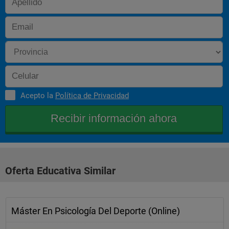
 Nuestra Formación Acreditada por:
 CEPAC
 AENOA
 Apostilla de la Haya
 Fundación Tripartita
 Fondo Social Europeo
 Ministerio de Trabajo y Asuntos Sociales
Acepto la
Política de Privacidad
Oferta Educativa Similar
Máster En Psicología Del Deporte (Online)