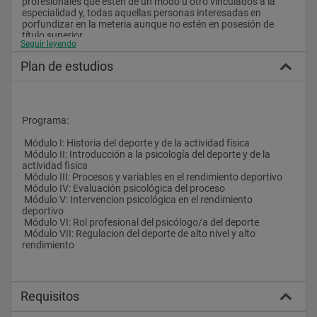
profesionales que estén de un modo u otro vinculados a la 
especialidad y, todas aquellas personas interesadas en 
porfundizar en la meteria aunque no estén en posesión de 
título superior.
Seguir leyendo
 Material Didáctico y Prestaciones: 
Plan de estudios
 Temario desarrollado.
 Chat, webcam y enlaces a las web especializadas.
 Comunicación telefónica y videoconferencia gratuita a través 
de Internet (Skype)
 Servicio de asesoramiento.
Programa:
 Se podrá tener acceso al material en la Intranet, para lo cual 
se facilitarán dos claves de acceso: usuario y contraseña.
 Módulo I: Historia del deporte y de la actividad física
 Módulo II: Introducción a la psicología del deporte y de la 
 Sistema Online A Distancia:  
actividad fisica
 Desde el año 1993, el Instituto Europeo Campus Stellae 
 Módulo III: Procesos y variables en el rendimiento deportivo
atiende de forma personalizada a cada alumno, haciendo 
 Módulo IV: Evaluación psicológica del proceso
accesible el estudio de los alumnos que residen en otros países 
 Módulo V: Intervencion psicológica en el rendimiento 
o ciudades.
deportivo
 La metodología es sencilla y eficaz. Ofrecemos un entorno 
 Módulo VI: Rol profesional del psicólogo/a del deporte
seguro y cerrado de comunicación, Área Alumnos, a través del 
 Módulo VII: Regulacion del deporte de alto nivel y alto 
que se desarrollan las principales actividades:
rendimiento
 Reparto y acceso a temario, con actualizaciones periódicas, 
en el Aula Virtual, el alumno puede acceder a la 
documentación desde cualquier lugar y a cualquier hora.
 Creación de un plan de estudio personalizado para cada 
Requisitos
alumno.
 Servicio de Webcam y el chat, para comunicarse con el tutor y 