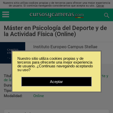
Nuestro sitio utiliza cookies propias y de terceros para ofrecer una mejor experiencia
de usuario. Si continúa navegando consideramos que acepta su uso..
Cerrar
Máster en Psicología del Deporte y de
la Actividad Física (Online)
Instituto Europeo Campus Stellae
Nuestro sitio utiliza cookies propias y de
terceros para ofrecerte una mejor experiencia
de usuario. ¿Continuas navegando aceptando
su uso?
Título ofrecido:
Título de Máster en Psicología del Deporte y 
de la Actividad Física
Aceptar
Duración:
500 Horas
Tipo:
Maestrías
Modalidad:
Online