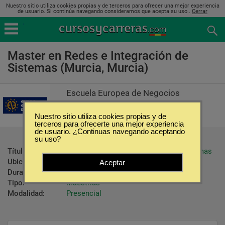
Nuestro sitio utiliza cookies propias y de terceros para ofrecer una mejor experiencia
de usuario. Si continúa navegando consideramos que acepta su uso..
Cerrar
Master en Redes e Integración de
Sistemas (Murcia, Murcia)
Escuela Europea de Negocios
Nuestro sitio utiliza cookies propias y de
terceros para ofrecerte una mejor experiencia
de usuario. ¿Continuas navegando aceptando
su uso?
Título ofrecido:
Master en Redes e Integración de Sistemas
Ubicación:
Murcia - Murcia
Aceptar
Duración:
640 Horas
Tipo:
Maestrías
Modalidad:
Presencial