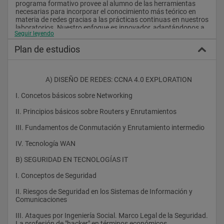
programa formativo provee al alumno de las herramientas 
necesarias para incorporar el conocimiento más teórico en 
materia de redes gracias a las prácticas continuas en nuestros 
laboratorios. Nuestro enfoque es innovador, adaptándonos a 
Seguir leyendo
los nuevos requerimientos del mercado en materia de Redes e 
Integración de Sistemas que demandan las empresas.
Plan de estudios
Orientación: 
                    A) DISEÑO DE REDES: CCNA 4.0 EXPLORATION 
El Master en Redes e Integración de Sistemas - MRIS Executive 
I. Concetos básicos sobre Networking
está diseñado para capacitar en todas las áreas de un 
proyecto de redes tanto a titulados medios y superiores como 
II. Principios básicos sobre Routers y Enrutamientos
a profesionales del mundo de la informática y de las 
telecomunicaciones que necesitan desarrollar habilidades 
III. Fundamentos de Conmutación y Enrutamiento intermedio
técnicas específicas para elaborar y poner en marcha 
proyectos dentro de sus empresas. Este Master tiene como 
IV. Tecnología WAN
objetivo desarrollar los conocimientos y las habilidades 
necesarias para afrontar su carrera profesional con éxito.
B) SEGURIDAD EN TECNOLOGÍAS IT 
I. Conceptos de Seguridad
 Beneficios: 
II. Riesgos de Seguridad en los Sistemas de Información y 
Comunicaciones
El MRIS Executive es una experiencia de gran impacto. A lo 
largo del desarrollo del programa, adquirirá un profundo 
III. Ataques por Ingeniería Social. Marco Legal de la Seguridad. 
conocimiento de todas las áreas que intervienen en el 
La profesión de "hacker" en términos económicos