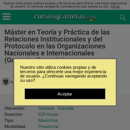
Nuestro sitio utiliza cookies propias y de terceros para ofrecer una mejor experiencia
de usuario. Si continúa navegando consideramos que acepta su uso..
Cerrar
Máster en Teoría y Práctica de las
Relaciones Institucionales y del
Protocolo en las Organizaciones
Nacionales e Internacionales
(Granada, Granada)
Nuestro sitio utiliza cookies propias y de
terceros para ofrecerte una mejor experiencia
Universidad de Granada
de usuario. ¿Continuas navegando aceptando
su uso?
Aceptar
Ubicación:
Granada - Granada
Duración:
620 Horas
Tipo:
Maestrías
Modalidad:
Presencial