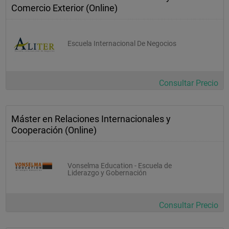
Comercio Exterior (Online)
Proyecto final: Planificación, desarrollo y evaluación de un 
producto.				
Escuela Internacional De Negocios
Consultar Precio
Máster en Relaciones Internacionales y
Cooperación (Online)
Vonselma Education - Escuela de
Liderazgo y Gobernación
Consultar Precio