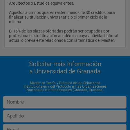
10 Módulos lectivos ( 180 horas)
Arquitectos o Estudios equivalentes.
Proyecto Final (120 horas)
Aquellos alumnos que les resten menos de 30 créditos para 
4. Comunicación corporativa o institucional. (50 horas)
finalizar su titulación universitaria o el primer ciclo de la 
Tutorías (20 horas)
misma.
Relación con los medios de comunicación
Parte Virtual (300 horas)				
El 15% de las plazas ofertadas podrán ser ocupadas por 
Redacción práctica y profesional de la información
profesionales sin titulación académica cuya actividad laboral 
actual o previa esté relacionada con la temática del Máster.                
Métodos y canales de comunicación corporativa o 
institucional
Plan de comunicación
Solicitar más información
Técnicas de negociación
a Universidad de Granada
Gestión de crisis
Máster en Teoría y Práctica de las Relaciones
Institucionales y del Protocolo en las Organizaciones
Nacionales e Internacionales (Granada, Granada)
5. Relaciones Institucionales  y protocolo en el sector privado. 
(50 horas)
Protocolo y relaciones institucionales en la empresa: 
organigrama y actos.
Protocolo y relaciones institucionales en las ENL: fundaciones 
y asociaciones.