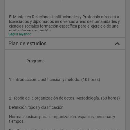
El Master en Relaciones Institucionales y Protocolo ofrecerá a 
licenciados y diplomados en diversas áreas de humanidades y 
ciencias sociales formación específica para el ejercicio de una 
profesión en expansión.
Seguir leyendo
Plan de estudios
Mediante esta formación, los profesionales serán capaces de 
responder técnica y creativamente a los retos actuales, 
mediante el uso de las nuevas tecnologías y las últimas 
                    Programa
técnicas de diseño y planificación.
1. Introducción. Justificación y método. (10 horas) 
Los conocimientos de Relaciones Institucionales y Protocolo 
constituyen un valor imprescindible para el ejercicio 
profesional en servicios altamente especializados de las 
instituciones y empresas en:
2. Teoría de la organización de actos. Metodología. (50 horas)
Gabinetes / Departamentos de Protocolo de instituciones 
Definición, tipos y clasificación
públicas y
Normas básicas para la organización: espacios, personas y 
privadas
tiempos.
Gabinetes / Departamentos de Relaciones Institucionales o 