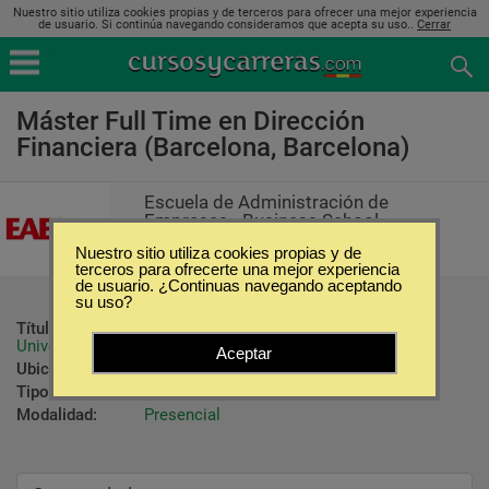
Nuestro sitio utiliza cookies propias y de terceros para ofrecer una mejor experiencia
de usuario. Si continúa navegando consideramos que acepta su uso..
Cerrar
Máster Full Time en Dirección
Financiera (Barcelona, Barcelona)
Escuela de Administración de
Empresas - Business School
Nuestro sitio utiliza cookies propias y de
terceros para ofrecerte una mejor experiencia
de usuario. ¿Continuas navegando aceptando
su uso?
Título ofrecido:
Máster por EAE Business School + 
Universitat Politècnica de Catalunya
Aceptar
Ubicación:
Barcelona - Barcelona
Tipo:
Maestrías
Modalidad:
Presencial