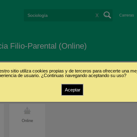
X
Carreras
ia Filio-Parental (Online)
stro sitio utiliza cookies propias y de terceros para ofrecerte una me
periencia de usuario. ¿Continuas navegando aceptando su uso?
s
Aceptar
Online