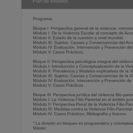
teléfono, o incluso presencialmente si el alumnado est
Plan de estudios
Una vez recibida la documentación, es el alumno quie
accesible de lunes a viernes en horario de mañana y
eficaz para todos.
Programa:
El Máster incluye:
Bloque I: Perspectiva general de la violencia: menore
Título de Máster, título Máster Multidisciplinar en Vio
Módulo I: De la Violencia Escolar al concepto de Aco
emitirá como Postgrado Experto para los alumnos sin t
Módulo II: Estado de la cuestión a nivel mundial.
Certificado detallado de materias evaluadas.
Módulo III: Sujetos, Causas y Consecuencias del Aco
Descuentos en todas las jornadas, cursos intensivos 
Módulo IV: Evaluación, Intervención y Prevención del
Asesoramiento integral gratuito durante la duración d
Módulo V: Casos Prácticos.
Opcional: al finalizar el máster el alumno puede solicit
“Apostilla de la Haya”, que valida legalmente el titul
Bloque II: Perspectiva psicológica integral del violencia
Módulo I: Introducción y Conceptualización de la Viole
Servicio de Consulting (Opcional)
Módulo II: Prevalencia y Modelos explicativos de la Vi
Servicio de Asesoría profesional una vez finalizado el
Módulo III: Sujetos, Causas y Consecuencias de la Vio
- Servicios de consultoría y asesoramiento personali
Módulo IV: Evaluación, Intervención y Prevención de l
- Acceso al material actualizado en el Aula Virtual.
Módulo V: Casos Prácticos.
- Posibilidad de seguir participando en los foros.
- Acceso a la Biblioteca Virtual.
Bloque III: Perspectiva jurídica del violencia filio-pare
Módulo I: La Violencia Filio-Parental en el ámbito jurí
Nuestra Formación Acreditada por:
Módulo II: Perspectiva Penal de la Violencia Filio-Par
CEPAC
Módulo III: Medidas contra la Violencia Filio-Parental.
AENOA
Módulo IV: Casos Prácticos, Bibliografía y Anexos.
Apostilla de la Haya
Fundación Tripartita
* La división en bloques es programática y orientativ
Fondo Social Europeo
Máster.
Ministerio de Trabajo y Asuntos Sociales