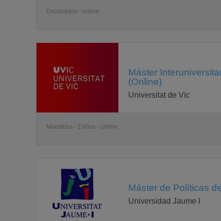
Doctorados - online
Máster Interuniversit
(Online)
Universitat de Vic
Maestrías - 2 Años - online
Máster de Políticas d
Universidad Jaume I