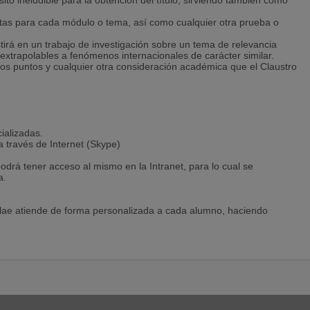
isito ineludible para la obtención del título, sirviendo también como
tas para cada módulo o tema, así como cualquier otra prueba o
tirá en un trabajo de investigación sobre un tema de relevancia
 extrapolables a fenómenos internacionales de carácter similar.
tos puntos y cualquier otra consideración académica que el Claustro
ializadas.
a través de Internet (Skype)
podrá tener acceso al mismo en la Intranet, para lo cual se
a.
llae atiende de forma personalizada a cada alumno, haciendo
tros países o ciudades.
ntorno seguro y cerrado de comunicación, Área Alumnos, a través
r medio del Aula Virtual, desde la que el alumnado puede acceder a
 hora del día.
alumnado pueden comunicarse e intercambiar información,
ter en cualquier momento, por medio de correo electrónico, skype,