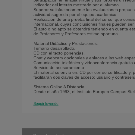
participación en el aula virtual y sus foros es un requ
indicador del interés mostrado por el alumno.
Superar satisfactoriamente las evaluaciones propues
actividad sugerida por el equipo académico.
Realización de una prueba final del curso, que consis
internacional, cuyas conclusiones finales puedan ser
El apto o no apto se obtendrá teniendo en cuenta es
de Profesores y Profesoras estime oportuna.
Material Didáctico y Prestaciones:
Temario desarrollado.
CD con el texto ponencias.
Chat y webcam opcionales y enlaces a las web espec
Comunicación telefónica y videoconferencia gratuita 
Servicio de asesoramiento.
El material se envía en: CD por correo certificado y, 
facilitarán dos claves de acceso: usuario y contraseñ
Sistema Online A Distancia:
Desde el año 1993, el Instituto Europeo Campus Ste
accesible el estudio de los alumnos que residen en o
La metodología es sencilla y eficaz. Ofrecemos un e
Seguir leyendo
del que se desarrollan las principales actividades:
Reparto y gestión de archivos, con actualización, po
la documentación desde cualquier lugar y a cualquier
Servicios de foro y Chat, a través de los cuales el 
experiencias, dudas, etc.
Servicio de Tutorías con el/la Coordinador/a del más