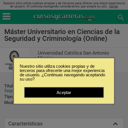
Nuestro sitio utiliza cookies propias y de terceros para ofrecer una mejor experiencia
de usuario. Si continúa navegando consideramos que acepta su uso..
Cerrar
Máster Universitario en Ciencias de la
Seguridad y Criminología (Online)
Universidad Católica San Antonio
Murcia
Nuestro sitio utiliza cookies propias y de
terceros para ofrecerte una mejor experiencia
de usuario. ¿Continuas navegando aceptando
su uso?
Título ofrecido:
Máster Universitario en Ciencias de la 
Seguridad y Criminología
Aceptar
Tipo:
Maestrías
Modalidad:
Online
Caracteristicas