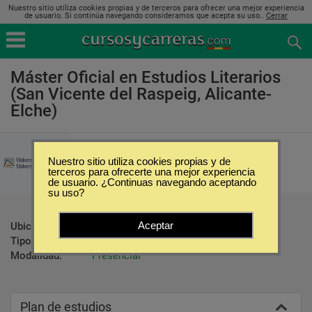
Nuestro sitio utiliza cookies propias y de terceros para ofrecer una mejor experiencia
de usuario. Si continúa navegando consideramos que acepta su uso..
Cerrar
Máster Oficial en Estudios Literarios
(San Vicente del Raspeig, Alicante-
Elche)
Universidad de Alicante
Nuestro sitio utiliza cookies propias y de
terceros para ofrecerte una mejor experiencia
de usuario. ¿Continuas navegando aceptando
su uso?
Aceptar
Ubicación:
San Vicente del Raspeig - Alicante-Elche
Tipo:
Maestrías
Modalidad:
Presencial
Plan de estudios