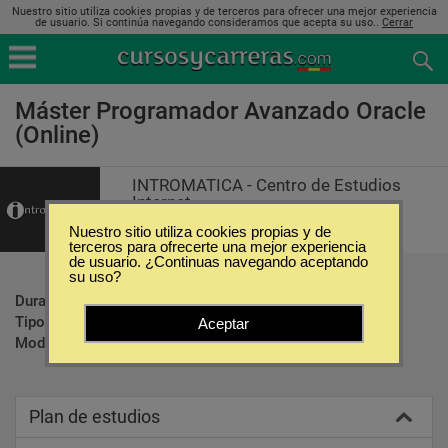
Nuestro sitio utiliza cookies propias y de terceros para ofrecer una mejor experiencia
de usuario. Si continúa navegando consideramos que acepta su uso..
Cerrar
Máster Programador Avanzado Oracle
(Online)
INTROMATICA - Centro de Estudios
Internet
Nuestro sitio utiliza cookies propias y de
terceros para ofrecerte una mejor experiencia
de usuario. ¿Continuas navegando aceptando
su uso?
Duración:
190 Horas
Tipo:
Maestrías
Aceptar
Modalidad:
Online
Plan de estudios