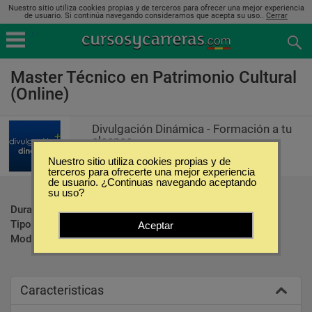
Nuestro sitio utiliza cookies propias y de terceros para ofrecer una mejor experiencia
de usuario. Si continúa navegando consideramos que acepta su uso..
Cerrar
Master Técnico en Patrimonio Cultural
(Online)
Divulgación Dinámica - Formación a tu
alcance
Nuestro sitio utiliza cookies propias y de
terceros para ofrecerte una mejor experiencia
de usuario. ¿Continuas navegando aceptando
su uso?
Duración:
300 Horas
Tipo:
Maestrías
Aceptar
Modalidad:
Online
Caracteristicas