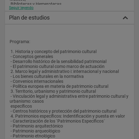
 Bibliotecas y Hemerotecas.
Seguir leyendo
 Empresas Privadas
Plan de estudios
 - Empresas Arqueológicas.
 - Agencias de Viajes.
 - Anticuarios, Coleccionistas…
 - Estudios de Arquitectura.
 - Empresas de Construcción.
Programa:
 - Medios de Comunicación: Radio, Revistas, Televisión,…
 - Editoriales.
 1. Historia y concepto del patrimonio cultural
 - Productoras.
 - Conceptos generales
 - Empresas de Animación.
 - Desarrollo histórico de la sensibilidad patrimonial
 - El patrimonio cultural como marco de actuación
 El presente Máster también se ofrece como Formación 
 2. Marco legal y administrativo i: internacional y nacional
Continua para Empresas.
 - Los bienes culturales en la normativa
 - Convenios internacionales
 - Política europea en materia de patrimonio cultural
 3. Territorio, urbanismo y patrimonio cultural
 - Vinculación legal y administrativa entre patrimonio cultural y 
urbanismo: casos
 específicos
 - Centros históricos y protección del patrimonio cultural
 4. Patrimonios específicos: Indentificación y puesta en valor
 - Caracterización de los `Patrimonios Específicos´
 - Patrimonio arquitectónico
 - Patrimonio arqueológico
 - Patrimonio etnológico