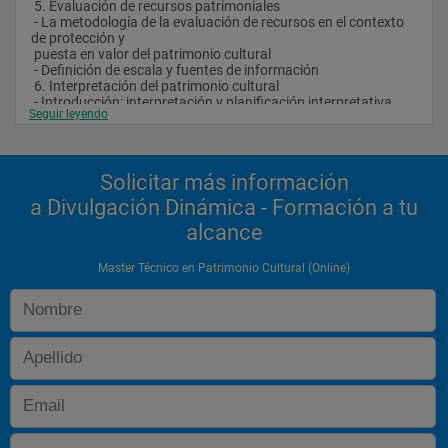
 5. Evaluación de recursos patrimoniales
 - La metodología de la evaluación de recursos en el contexto 
de protección y
 puesta en valor del patrimonio cultural
 - Definición de escala y fuentes de información
 6. Interpretación del patrimonio cultural
 - Introducción: interpretación y planificación interpretativa
Seguir leyendo
 - Metodología de la interpretación
 - Equipamientos y medios interpretativos
 - Diseño de itinerarios
 7. Herramientas de gestión
Solicitar más información
 - La gestión del patrimonio cultural: planteamientos y 
evolución
a Divulgación Dinámica - Formación a tu
 - Agentes que pueden intervenir en un proyecto cultural
alcance
 - Recursos y financiación en materia de gestión de patrimonio 
cultural
 - Diseño y gestión de proyectos culturales
Master Técnico en Patrimonio Cultural (Online)
 - Habilidades directivas y técnicas de negociación
 8. Cuaderno de casos prácticos
 - Los casos prácticos vendrán recogidos en cada módulo del 
curso