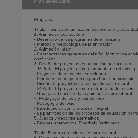
Plan de estudios
Programa:
Título: Técnico en animación sociocultural y activida
1. Animación Sociocultural
- Desarrollo de los programas de animación
- Método y metodología de la animación
2. Animación Infantil
- Características generales del niño; Monitor de actvi
conflictivas
3. Diseño de proyectos en animacion sociocultural
- 1ª Parte: El proyecto como momento de reflexión pa
- Proyectos de animación sociolaboral
- Planteamientos generales para hacer un proyecto
- Diseño de proyectos de animación sociolaboral
- 2ª Parte: El proyecto como instrumento de acción
- Guía para la acción de la animación sociolaboral
4. Pedagogía del ocio y tiempo libre
- Pedagogía del ocio
- La educación como proceso integral
- La planificación de los procesos de educación no-f
5. Juegos y deportes alternativos
- Balones alternativos; Floorball; Badminton
Título: Experto en animación sociocultural
6. Dinámicas de grupos en animación sociocultural