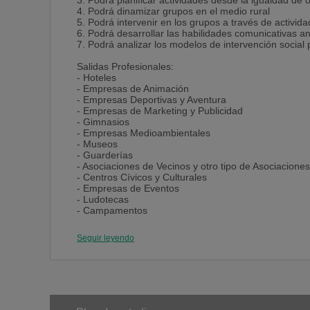
3. Podrá planificar actividades desde la igualdad de
4. Podrá dinamizar grupos en el medio rural
5. Podrá intervenir en los grupos a través de activid
6. Podrá desarrollar las habilidades comunicativas a
7. Podrá analizar los modelos de intervención social 
Salidas Profesionales:
- Hoteles
- Empresas de Animación
- Empresas Deportivas y Aventura
- Empresas de Marketing y Publicidad
- Gimnasios
- Empresas Medioambientales
- Museos
- Guarderías
- Asociaciones de Vecinos y otro tipo de Asociaciones
- Centros Cívicos y Culturales
- Empresas de Eventos
- Ludotecas
- Campamentos
- Agencias de Viajes
- Granjas Escuelas
Seguir leyendo
- Área de Recursos Humanos
- Área Cultural Ayuntamientos
- Colegios e Institutos