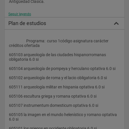
Antigüedad Clásica.
Seguir leyendo
Objetivos y Proyección profesional
Plan de estudios
•Formación de investigadores en temas especializados de 
Arqueología Clásica y Postclásica, con la posibilidad de 
elaborar Trabajos y Memorias de Investigación y Tesis 
                    Programa:  curso 1código asignatura carácter 
Doctorales.
créditos ofertada 
•Mejorar la capacidad del alumnado para el ejercicio 
605103 arqueología de las ciudades hispanorromanas 
profesional en los diferentes ámbitos de la Arqueología 
obligatoria 6.0 si 
Clásica, que podría desarrollar en la Enseñanza, la 
Investigación, así como en Instituciones públicas o privadas.
605104 arqueología de pompeya y herculano optativa 6.0 si 
¿Por qué estudiar este Máster en la Universidad Complutense?
605102 arqueología de roma y el lacio obligatoria 6.0 si 
•Por la experiencia investigadora de los profesores 
605111 arqueología militar en hispania optativa 6.0 si 
encargados de asumir las enseñanzas del Máster, ya que 
todos ellos forman parte de relevantes grupos y proyectos de 
605106 escultura griega y romana optativa 6.0 si 
investigación arqueológica, tanto en España como en Europa.
605107 instrumentum domesticum optativa 6.0 si 
•Por la amplia y cualificada experiencia docente del 
profesorado del Departamento de Ciencias y Técnicas 
605105 la imagen en el mundo helenístico y romano optativa 
Historiográficas y Arqueología de la UCM, que asume la 
6.0 si 
enseñanza del Máster.
605101 los griegos en occidente obligatoria 6.0 si 