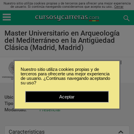
Nuestro sitio utiliza cookies propias y de terceros para ofrecer una mejor experiencia
de usuario. Si continúa navegando consideramos que acepta su uso..
Cerrar
Master Universitario en Arqueología
del Mediterráneo en la Antigüedad
Clásica (Madrid, Madrid)
Universidad Complutense de Madrid
Nuestro sitio utiliza cookies propias y de
terceros para ofrecerte una mejor experiencia
de usuario. ¿Continuas navegando aceptando
su uso?
Aceptar
Ubicación:
Madrid - Madrid
Tipo:
Maestrías
Modalidad:
Presencial
Caracteristicas