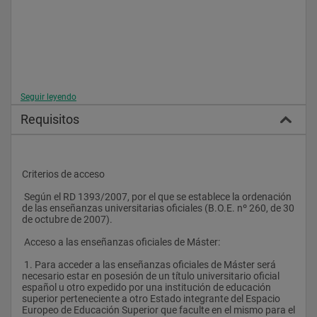
que se han obtenido en la educación Universitaria. Para una 
adecuada toma de decisiones en las empresas es 
absolutamente necesario abarcar conocimientos específicos 
que no siempre pueden obtenerse en la formación 
universitaria que requiere la necesaria especialización.El 
Máster ofrece una especialización en materias jurídicas 
complementadas con un área contable y financiera que 
permiten la máxima preparación profesional y académica para 
el desempeño de tareas de consultorías y asesoramiento 
Seguir leyendo
interno o externo de las empresas. Desde el punto de vista 
profesional, se proporciona una formación específica de 
Requisitos
asesoramiento empresarial, bien en el seno de las empresas, o 
bien como profesional independiente. Desde el punto de vista 
académico, se profundiza en el análisis de las interrelaciones 
entre distintas disciplinas jurídicas y económicas que inciden 
en la empresa y en su actividad.
Criterios de acceso
 Según el RD 1393/2007, por el que se establece la ordenación 
de las enseñanzas universitarias oficiales (B.O.E. nº 260, de 30 
de octubre de 2007).
 Acceso a las enseñanzas oficiales de Máster:
 1. Para acceder a las enseñanzas oficiales de Máster será 
necesario estar en posesión de un título universitario oficial 
español u otro expedido por una institución de educación 
superior perteneciente a otro Estado integrante del Espacio 
Europeo de Educación Superior que faculte en el mismo para el 