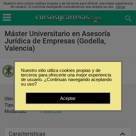
Nuestro sitio utiliza cookies propias y de terceros para ofrecer una mejor experiencia
de usuario. Si continúa navegando consideramos que acepta su uso..
Cerrar
Máster Universitario en Asesoría
Jurídica de Empresas (Godella,
Valencia)
Universidad Católica de Valencia
Nuestro sitio utiliza cookies propias y de
terceros para ofrecerte una mejor experiencia
de usuario. ¿Continuas navegando aceptando
su uso?
Aceptar
Ubicación:
Godella - Valencia
Tipo:
Maestrías
Modalidad:
Presencial
Caracteristicas