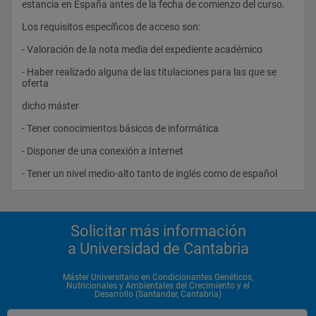
países del Espacio Europeo de Educación Superior.				
estancia en España antes de la fecha de comienzo del curso.
Nutrición Perinatal / Neonatal
Los requisitos específicos de acceso son: 
Patología Respiratoria Crónica, Genéticamente Condicionada, 
y sus Efectos sobre el Desarrollo
- Valoración de la nota media del expediente académico 
Recién Nacidos de Alto Riesgo: Influencia de las Lesiones 
- Haber realizado alguna de las titulaciones para las que se 
Orgánicas, del Entorno Socioambiental y de la Nutrición
oferta 
dicho máster 
- Tener conocimientos básicos de informática 
Prácticas Especializadas
- Disponer de una conexión a Internet 
- Tener un nivel medio-alto tanto de inglés como de español                
Trabajo Fin de Máster
Solicitar más información
a Universidad de Cantabria
Máster Universitario en Condicionantes Genéticos,
Nutricionales y Ambientales del Crecimiento y el
Desarrollo (Santander, Cantabria)