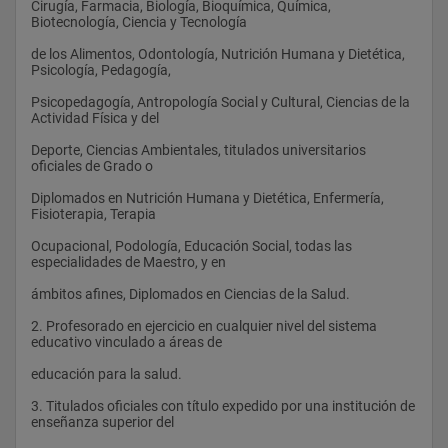
apropiadas.
Cirugía, Farmacia, Biología, Bioquímica, Química, 
Biotecnología, Ciencia y Tecnología 
Nutrición Infantil
Habilidades en la búsqueda de información, en relación con 
fuentes de información primarias y secundarias , incluyendo el 
de los Alimentos, Odontología, Nutrición Humana y Dietética, 
Nutrición Precoz y sus Consecuencias Metabólicas Tardías
uso de ordenadores para búsquedas en línea.
Psicología, Pedagogía, 
Nutrición y Composición Corporal
Habilidades relacionadas con el uso de las nuevas tecnologías 
Psicopedagogía, Antropología Social y Cultural, Ciencias de la 
de la información, tales como procesamiento de datos y hojas 
Actividad Física y del 
Papel de los Nutrientes en Etapas Críticas del Desarrollo en la 
de cálculo, registro y almacenamiento de datos.
Programación Metabólica de las Enfermedades del Niño y del 
Deporte, Ciencias Ambientales, titulados universitarios 
Adulto
oficiales de Grado o 
 Poder transmitir información, ideas, problemas y soluciones a 
Diplomados en Nutrición Humana y Dietética, Enfermería, 
un público tanto especializado como no especializado:
Fisioterapia, Terapia 
Factores ambientales, actividad física, crecimiento y 
desarrollo:
Habilidades de comunicación oral y escrita.
Ocupacional, Podología, Educación Social, todas las 
especialidades de Maestro, y en 
Actividad Física y Salud
Comunicación a través de Internet y, en general, manejo de 
herramientas multimedia para la comunicación a distancia en 
ámbitos afines, Diplomados en Ciencias de la Salud. 
Efectos de Contaminantes Medioambientales sobre el 
relación a la temática especializada recibida.
Crecimiento y Desarrollo
2. Profesorado en ejercicio en cualquier nivel del sistema 
Habilidades interpersonales, asociadas a la capacidad de 
educativo vinculado a áreas de 
Medicina del Desarrollo. Factores Ambientales, Alimentación y 
relación con otras personas y de trabajo en grupo.
Nutrición
educación para la salud. 
Nutrición Comunitaria y su Impacto en los Niños y 
3. Titulados oficiales con título expedido por una institución de 
Adolescentes de los Países Desarrollados. Escuelas Infantiles 
 Haber desarrollado aquellas habilidades de aprendizaje 
enseñanza superior del 
y Comedores Escolares
necesarias para emprender estudios posteriores con un alto 