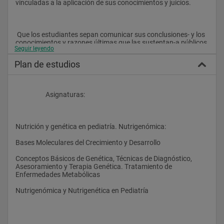
vinculadas a la aplicación de sus conocimientos y juicios.
 Que los estudiantes sepan comunicar sus conclusiones- y los 
conocimientos y razones últimas que las sustentan-a públicos 
Seguir leyendo
especializados y no especializados de un modo claro y sin 
ambigüedades.
Plan de estudios
 Que los estudiantes posean las habilidades de aprendizaje 
                    Asignaturas:
que les permitan continuar estudiando de un modo que habrá 
de ser en gran medida autodirigido o autónomo.
Nutrición y genética en pediatría. Nutrigenómica:
Bases Moleculares del Crecimiento y Desarrollo
Competencias Específicas:
Conceptos Básicos de Genética, Técnicas de Diagnóstico, 
Asesoramiento y Terapia Genética. Tratamiento de 
Aplicar los conocimientos anteriores a futuras situaciones 
Enfermedades Metabólicas
profesionales y desarrollar competencias relacionadas con la 
elaboración y defensa de argumentos y resolución de 
Nutrigenómica y Nutrigenética en Pediatría
problemas dentro de su área de estudio. Esto incluye las 
siguientes habilidades:
Ser capaz de reconocer e implementar buenas prácticas de 