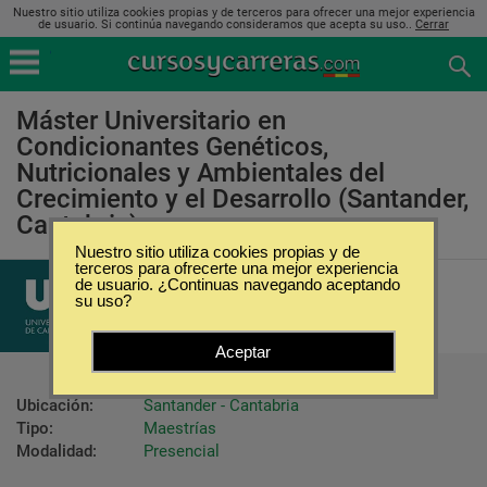
Nuestro sitio utiliza cookies propias y de terceros para ofrecer una mejor experiencia
de usuario. Si continúa navegando consideramos que acepta su uso..
Cerrar
Máster Universitario en
Condicionantes Genéticos,
Nutricionales y Ambientales del
Crecimiento y el Desarrollo (Santander,
Cantabria)
Nuestro sitio utiliza cookies propias y de
terceros para ofrecerte una mejor experiencia
Universidad de Cantabria
de usuario. ¿Continuas navegando aceptando
su uso?
Aceptar
Ubicación:
Santander - Cantabria
Tipo:
Maestrías
Modalidad:
Presencial