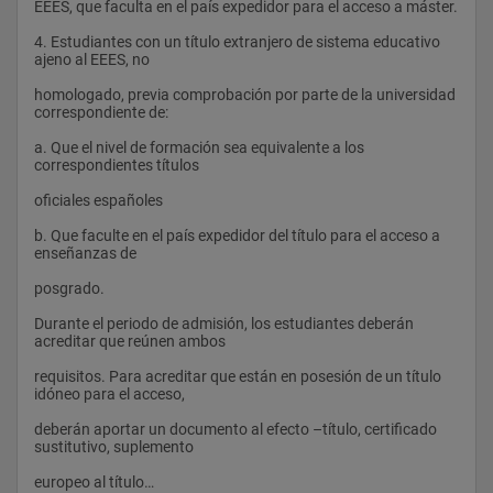
grado de autonomía.
EEES, que faculta en el país expedidor para el acceso a máster. 
4. Estudiantes con un título extranjero de sistema educativo 
Metodología de la investigación en pediatría:
ajeno al EEES, no 
 Comprender e interpretar conocimientos acerca de:
Metodología y Gestión de los Recursos de Investigación. 
homologado, previa comprobación por parte de la universidad 
Técnicas y Fuentes de Información
Aspectos principales de terminologia.
correspondiente de: 
Tratamiento y Análisis de Datos Mediante un Paquete 
Identificación de los factores que influyen en el crecimiento y 
a. Que el nivel de formación sea equivalente a los 
Estadístico
desarrollo humano.
correspondientes títulos 
Evaluación del estado nutricional individual y de colectividades 
oficiales españoles 
en Pediatría.
Asignaturas optativas:
b. Que faculte en el país expedidor del título para el acceso a 
Todos los aspectos relacionados con la nutrición en todas las 
enseñanzas de 
Actividad Física y Gasto Energético en el Niño y el Adolescente
etapas de desarrollo y crecimiento de la vida, sus efectos a 
corto, medio y largo plazo, así como la importancia del 
posgrado. 
Alimentos Funcionales o Bioactivos en la Edad Pediátrica
correcto aporte de nutrientes para que dicho desarrollo sea 
óptimo. Genética, epigenética y proteómica ligada a la 
Durante el periodo de admisión, los estudiantes deberán 
Aspectos Nutricionales de Enfermedades de Origen Genético y 
nutrición y al desarrollo de patologías frecuentes en la infancia 
acreditar que reúnen ambos 
Síndromes Malformativos
y adolescencia. Interacciones genes-dieta en el desarrollo de 
las enfermedades del adulto.Estilo de vida saludable, medicina 
requisitos. Para acreditar que están en posesión de un título 
Aspectos Nutricionales de Enfermedades Endocrino-
deportiva, actividad física y salud.
idóneo para el acceso, 
metabólicas
Cómo elaborar una dieta adecuada según la etapa del 
deberán aportar un documento al efecto –título, certificado 
Avances en el Diagnóstico Precoz de la Patología Metabólica 
crecimiento que se trate, tanto en la salud como en la 
sustitutivo, suplemento 
durante el Periodo Neonatal
enfermedad.
europeo al título… 
Avances en el Estudio de la Pubertad