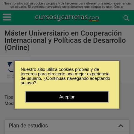
Nuestro sitio utiliza cookies propias y de terceros para ofrecer una mejor experiencia
de usuario. Si continúa navegando consideramos que acepta su uso..
Cerrar
Máster Universitario en Cooperación
Internacional y Políticas de Desarrollo
(Online)
Universidad de Málaga
Nuestro sitio utiliza cookies propias y de
terceros para ofrecerte una mejor experiencia
de usuario. ¿Continuas navegando aceptando
su uso?
Aceptar
Tipo:
Maestrías
Modalidad:
Online
Plan de estudios