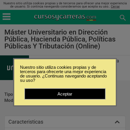
Nuestro sitio utiliza cookies propias y de terceros para ofrecer una mejor experiencia
de usuario. Si continúa navegando consideramos que acepta su uso..
Cerrar
Máster Universitario en Dirección
Pública, Hacienda Pública, Políticas
Públicas Y Tributación (Online)
Universidad Nacional de Educación a
Distancia
Nuestro sitio utiliza cookies propias y de
terceros para ofrecerte una mejor experiencia
de usuario. ¿Continuas navegando aceptando
su uso?
Aceptar
Tipo:
Maestrías
Modalidad:
Online
Caracteristicas