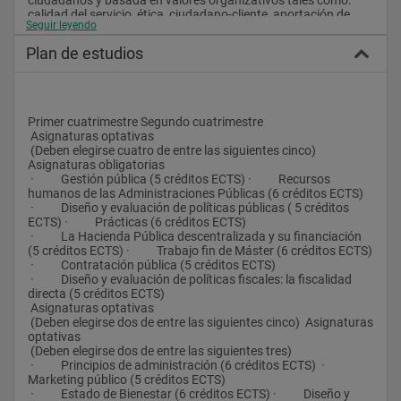
calidad del servicio, ética, ciudadano-cliente, aportación de 
Seguir leyendo
valor, incentivos, innovación, evaluación, flexibilidad, gestión 
operativa de los servicios y de calidad total.
Plan de estudios
Ø  Fortalecer la función directiva al servicio de las 
Organizaciones Públicas y, en concreto, de las relacionadas 
con la Hacienda Pública, atendiendo a pilares tales como: 
desarrollo del liderazgo, potenciación de las habilidades de 
Primer cuatrimestre Segundo cuatrimestre 
comunicación, estímulo de la creatividad, potenciación de la 
 Asignaturas optativas
dirección de recursos humanos, desarrollo de las nuevas 
 (Deben elegirse cuatro de entre las siguientes cinco) 
tecnologías y responsabilidad por la gestión.
Asignaturas obligatorias 
 ·          Gestión pública (5 créditos ECTS) ·          Recursos 
Ø  Y, en el caso concreto de la orientación del Máster 
humanos de las Administraciones Públicas (6 créditos ECTS) 
Universitario encaminada al Doctorado, realizar con garantías 
 ·          Diseño y evaluación de políticas públicas ( 5 créditos 
estudios e investigaciones cualificadas y específicamente 
ECTS) ·          Prácticas (6 créditos ECTS)  
estar en disposición de poder llevar a cabo, también con 
 ·          La Hacienda Pública descentralizada y su financiación 
garantía, una tesis doctoral en alguna de las áreas temáticas 
(5 créditos ECTS) ·          Trabajo fin de Máster (6 créditos ECTS) 
que lo conforman.
 ·          Contratación pública (5 créditos ECTS)   
 ·          Diseño y evaluación de políticas fiscales: la fiscalidad 
PRESENTACIÓN 
directa (5 créditos ECTS)   
 Asignaturas optativas
La especialidad en Dirección y Administración Pública, en sus 
 (Deben elegirse dos de entre las siguientes cinco)  Asignaturas 
dos vertientes, profesionalizante y de investigación del Máster 
optativas
Universitario Oficial en Dirección Pública, Hacienda Pública, 
 (Deben elegirse dos de entre las siguientes tres) 
Políticas Públicas y Tributación de la UNED, se dirige, con 
 ·          Principios de administración (6 créditos ECTS)  ·          
carácter general, a aquellos que trabajan, o desean hacerlo, 
Marketing público (5 créditos ECTS) 
en, para o en relación con el Sector Público, tanto en el ámbito 
 ·          Estado de Bienestar (6 créditos ECTS) ·          Diseño y 
nacional como internacional, así como a estudiosos o 