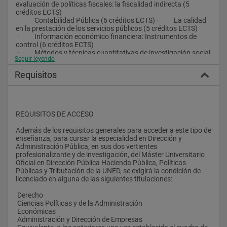
evaluación de políticas fiscales: la fiscalidad indirecta (5 
investigadores del mismo.
créditos ECTS) 
 ·          Contabilidad Pública (6 créditos ECTS) ·          La calidad 
 De un modo más concreto y, atendiendo al perfil  de los 
en la prestación de los servicios públicos (5 créditos ECTS) 
candidatos, el Máster Universitario Oficial se dirige a los 
 ·          Información económico financiera: Instrumentos de 
actuales directivos de las Administraciones Públicas, y/o a 
control (6 créditos ECTS)   
quienes aspiren a serlo y deseen recibir una formación 
 ·          Métodos y técnicas cuantitativas de investigación social 
especializada de calidad en los ámbitos que integran en la 
Seguir leyendo
(6 créditos ECTS)   
actualidad la moderna Dirección Pública.
 Total de créditos ECTS: 32 Total de créditos ECTS:28 
Requisitos
 Este Máster Universitario, en su doble vertiente 
PLAN DE ESTUDIOS DEL MÁSTER UNIVERSITARIO OFICIAL DE   
profesionalizante y de investigación, se desarrolla con la 
INVESTIGACIÓN
colaboración del Centro Especial de la UNED en el Instituto de 
 Primer cuatrimestre Segundo cuatrimestre 
Estudios Fiscales del Ministerio de Economía y Hacienda
 Asignaturas obligatorias Asignaturas obligatorias 
REQUISITOS DE ACCESO 
 ·          Gestión pública (5 créditos ECTS) ·          Recursos 
humanos de las Administraciones Públicas (6 créditos ECTS) 
Además de los requisitos generales para acceder a este tipo de 
 ·          Diseño y evaluación de políticas públicas ( 5 créditos 
enseñanza, para cursar la especialidad en Dirección y 
ECTS) ·          Trabajo fin de Máster (12 créditos ECTS) 
Administración Pública, en sus dos vertientes 
 ·          La Hacienda Pública descentralizada y su financiación 
profesionalizante y de investigación, del Máster Universitario 
(5 créditos ECTS)   
Oficial en Dirección Pública Hacienda Pública, Políticas 
 ·          Métodos y técnicas cuantitativas de investigación social 
Públicas y Tributación de la UNED, se exigirá la condición de 
(6 créditos ECTS)   
licenciado en alguna de las siguientes titulaciones:
 ·          La investigación en las ciencias sociales: aspectos 
filosóficos y metodológicos (6 créditos ECTS)  
 Derecho 
 Ciencias Políticas y de la Administración 
Asignaturas optativas
 Económicas 
 Deben elegir una de entre las seis siguientes Asignaturas 
 Administración y Dirección de Empresas 
optativas