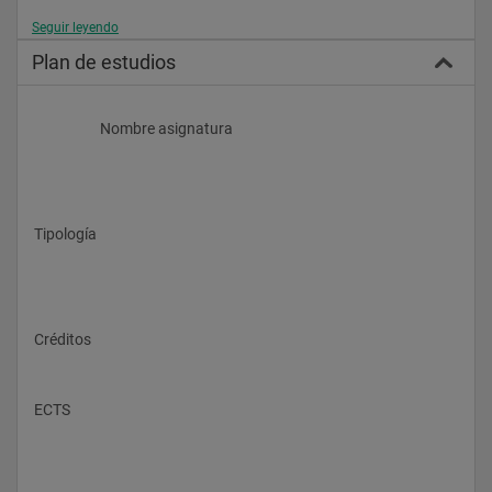
Seguir leyendo
Plan de estudios
Los objetivos específicos tanto de carácter científico como 
profesional son, entre otros:
                    Nombre asignatura
Tipología
-         Adquirir formación básica de los parámetros y las 
características ambientales del mar Mediterráneo.
-         Distinguir y reconocer los componentes mayoritarios del 
Créditos
plancton, necton i bentos marino.
ECTS
-         Disponer de criterios de valoración de indicadores 
ambientales para plantear estrategias de gestión y 
conservación de especies y hábitats en regresión.