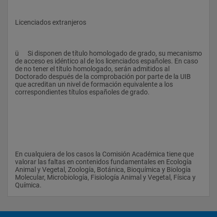
Optativo
Licenciados extranjeros
-         Efectos de las reservas marinas: efecto reserva, 
exportación de biomasa, spillover.
ü      Si disponen de título homologado de grado, su mecanismo 
15
de acceso es idéntico al de los licenciados españoles. En caso 
-         Conocer los ecosistemas singulares a escala global 
de no tener el título homologado, serán admitidos al 
(escollos coralinos, mares polares, etc)
Doctorado después de la comprobación por parte de la UIB 
que acreditan un nivel de formación equivalente a los 
correspondientes títulos españoles de grado.
1
-         Diseñar y Gestionar proyectos científicos en ecología 
marina.
-         Conocer las herramientas estadísticas para el 
Ecología Acuática
tratamiento de datos en el medio marino.
En cualquiera de los casos la Comisión Académica tiene que 
valorar las faltas en contenidos fundamentales en Ecología 
Animal y Vegetal, Zoología, Botánica, Bioquímica y Biología 
Molecular, Microbiología, Fisiología Animal y Vegetal, Física y 
-         Estudiar los intercambios entre los océanos y la 
Química.                
atmósfera y reconocer el papel de los ecosistemas marinos en 
I, II
el cambio global.