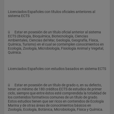
artificiales, vertidos, usos del litoral.
15
Licenciados Españoles con títulos oficiales anteriores al 
sistema ECTS
-         Conocer las herramientas y elementos para la gestión 
pesquera: reservas marinas, acuicultura, vedas, tipologías de 
pesca.
1
ü      Estar en posesión de un título oficial anterior al sistema 
ECTS (Biología, Bioquímica, Biotecnología, Ciencias 
Ambientales, Ciencias del Mar, Geología, Geografía, Física, 
-         Evaluar  el impacto antrópico al medio marino: puertos 
Química, Turismo) en el cual se contemplen conocimientos en 
deportivos, regeneración de playas, contaminación, 
Ecología, Zoología, Microbiología, Fisiología Animal y Vegetal, 
sobrepesca.
Química.
Biología Marina
-         Conocer las herramientas estadísticas para el 
Licenciados Españoles con estudios basados en sistema ECTS
tratamiento de datos del medio marino.
I, II, III
ü      Estar en posesión de un título de grado o, en su defecto, 
-         Diseñar y Gestionar proyectos científicos en ecología 
tener un mínimo de 180 créditos ECTS de estudios de primer 
marina.
ciclo, siempre que entre éstos esté comprendida la totalidad de 
Ecología Acuática
los contenidos formativos comunes de un título de grado. 
Estos estudios tienen que ser ricos en contenidos de Ecología 
Marina y de otras áreas de conocimientos básicos en 
-         Evaluar los efectos de los contaminantes en la biota 
Zoología, Ecología, Botánica, Microbiología, Física y Química.
marina: Bioacumulación y bioindicadores.