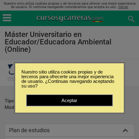
Nuestro sitio utiliza cookies propias y de terceros para ofrecer una mejor experiencia
de usuario. Si continúa navegando consideramos que acepta su uso..
Cerrar
Máster Universitario en
Educador/Educadora Ambiental
(Online)
Universidad de Málaga
Nuestro sitio utiliza cookies propias y de
terceros para ofrecerte una mejor experiencia
de usuario. ¿Continuas navegando aceptando
su uso?
Aceptar
Tipo:
Maestrías
Modalidad:
Online
Plan de estudios