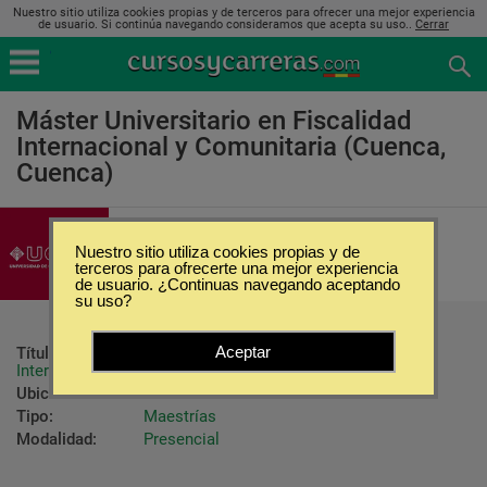
Nuestro sitio utiliza cookies propias y de terceros para ofrecer una mejor experiencia
de usuario. Si continúa navegando consideramos que acepta su uso..
Cerrar
Máster Universitario en Fiscalidad
Internacional y Comunitaria (Cuenca,
Cuenca)
Universidad de Castilla-La Mancha
Nuestro sitio utiliza cookies propias y de
terceros para ofrecerte una mejor experiencia
de usuario. ¿Continuas navegando aceptando
su uso?
Aceptar
Título ofrecido:
Máster Universitario en Fiscalidad 
Internacional y Comunitaria
Ubicación:
Cuenca - Cuenca
Tipo:
Maestrías
Modalidad:
Presencial