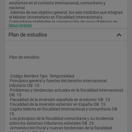
existentes en el contexto internacional, comunitario y 
nacional.
 Además de ese objetivo general, los seis módulos que integran 
el Máster Universitario en Fiscalidad Internacional y 
Comunitaria pretenden la consecución de unos objetivos de 
Seguir leyendo
carácter específico que resultan coherentes con su orientación 
profesional e investigadora, transmitiendo al alumno unos 
Plan de estudios
conocimientos precisos en materia de fiscalidad internacional 
y comunitaria, potenciando el desarrollo de unas habilidades 
que le resultarán imprescindibles en el posterior ejercicio de su 
actividad laboral, ya sea en el sector empresarial o en el de la 
investigación científica. 
Plan de estudios
 Salidas profesionales
 La formación recibida y la realización de prácticas en 
empresas y firmas legales de reconocido prestigio facilitarán 
 Código Nombre Tipo  Temporalidad
la inserción profesional del alumno, que habrá adquirido las 
 Principios general y fuentes del derecho internacional 
competencias necesarias para desarrollar funciones de 
tributario OB  1S
asesoramiento fiscal, ya sea de manera autónoma, ya sea 
 Problemas y tendencias actuales en la fiscalidad internacional 
integrándose en la estructura de una determinada empresa o 
OB  1S
despacho colectivo. La realización del Máster también 
 Fiscalidad de la inversión española en el exterior OB  1S
permitirá el acceso a la fase de investigación de los estudios 
 Fiscalidad de la inversión externior en España OB  1S
de postgrado, constituida por el Doctorado en Fiscalidad 
 Capita Selecta en fiscalidad internacional y comunitaria OB  
Internacional y Comunitaria.
1S
 Los principios de la fiscalidad comunitaria y su incidencia 
sobre los sistemas tributarios estatales OB  2S
 Armonización fiscal y nuevas tendencias de la fiscalidad 