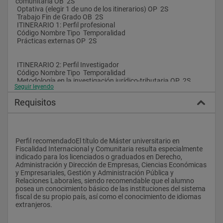
comunitaria OB  2S
 Optativa (elegir 1 de uno de los itinerarios) OP  2S
 Trabajo Fin de Grado OB  2S
 ITINERARIO 1: Perfil profesional
 Código Nombre Tipo  Temporalidad
 Prácticas externas OP  2S
 ITINERARIO 2: Perfil Investigador
 Código Nombre Tipo  Temporalidad
 Metodología en la investigación jurídico-tributaria OP  2S
Seguir leyendo
Requisitos
Perfil recomendadoEl título de Máster universitario en 
Fiscalidad Internacional y Comunitaria resulta especialmente 
indicado para los licenciados o graduados en Derecho, 
Administración y Dirección de Empresas, Ciencias Económicas 
y Empresariales, Gestión y Administración Pública y 
Relaciones Laborales, siendo recomendable que el alumno 
posea un conocimiento básico de las instituciones del sistema 
fiscal de su propio país, así como el conocimiento de idiomas 
extranjeros.