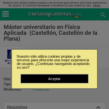
Nuestro sitio utiliza cookies propias y de terceros para ofrecer una mejor experiencia
de usuario. Si continúa navegando consideramos que acepta su uso..
Cerrar
Máster universitario en Física
Aplicada (Castellón, Castellón de la
Plana)
Universidad Jaume I
Nuestro sitio utiliza cookies propias y de
terceros para ofrecerte una mejor experiencia
de usuario. ¿Continuas navegando aceptando
su uso?
Aceptar
Ubicación:
Castellón - Castellón de la Plana
Tipo:
Maestrías
Modalidad:
Presencial
Requisitos