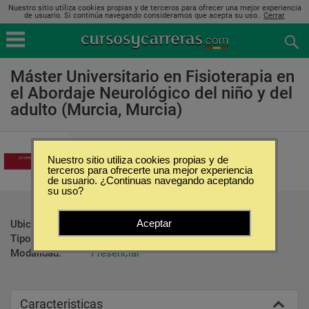
Nuestro sitio utiliza cookies propias y de terceros para ofrecer una mejor experiencia
de usuario. Si continúa navegando consideramos que acepta su uso..
Cerrar
Máster Universitario en Fisioterapia en
el Abordaje Neurológico del niño y del
adulto (Murcia, Murcia)
Universidad de Murcia
Nuestro sitio utiliza cookies propias y de
terceros para ofrecerte una mejor experiencia
de usuario. ¿Continuas navegando aceptando
su uso?
Aceptar
Ubicación:
Murcia - Murcia
Tipo:
Maestrías
Modalidad:
Presencial
Caracteristicas