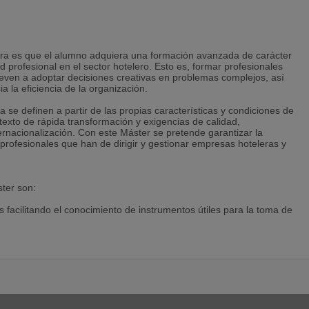
lera es que el alumno adquiera una formación avanzada de carácter
ad profesional en el sector hotelero. Esto es, formar profesionales
leven a adoptar decisiones creativas en problemas complejos, así
a la eficiencia de la organización.
a se definen a partir de las propias características y condiciones de
texto de rápida transformación y exigencias de calidad,
ternacionalización. Con este Máster se pretende garantizar la
profesionales que han de dirigir y gestionar empresas hoteleras y
ster son:
facilitando el conocimiento de instrumentos útiles para la toma de
era.
zación técnica y de gestión directiva de empresas hoteleras.
ntajas competitivas con relación a productos y destinos hoteleros.
contemplen tanto las necesidades de la gestión empresarial como la
teria de Gestión de empresas evitando la fragmentación de
nvestigación de carácter transdisciplinar, multidisciplinar e