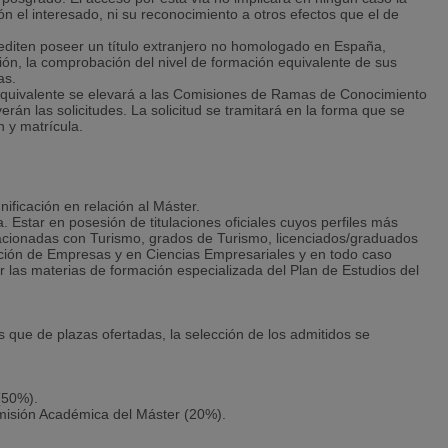
n el interesado, ni su reconocimiento a otros efectos que el de
rediten poseer un título extranjero no homologado en España,
sión, la comprobación del nivel de formación equivalente de sus
as.
 equivalente se elevará a las Comisiones de Ramas de Conocimiento
án las solicitudes. La solicitud se tramitará en la forma que se
 y matrícula.
nificación en relación al Máster.
. Estar en posesión de titulaciones oficiales cuyos perfiles más
lacionadas con Turismo, grados de Turismo, licenciados/graduados
ción de Empresas y en Ciencias Empresariales y en todo caso
 las materias de formación especializada del Plan de Estudios del
s que de plazas ofertadas, la selección de los admitidos se
 (50%).
omisión Académica del Máster (20%).