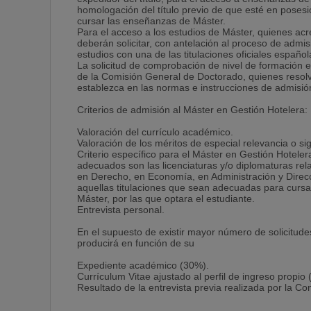
homologación del título previo de que esté en posesió
cursar las enseñanzas de Máster.
5696
Para el acceso a los estudios de Máster, quienes ac
deberán solicitar, con antelación al proceso de admi
ARQUITECTURA Y DISEÑO DE HOTELES
estudios con una de las titulaciones oficiales español
La solicitud de comprobación de nivel de formación
CUATR. (1)
de la Comisión General de Doctorado, quienes resolver
establezca en las normas e instrucciones de admisión
3
Criterios de admisión al Máster en Gestión Hotelera:
5697
Valoración del currículo académico.
INGENIERÍA Y MANTENIMIENTO DE HOTELES
Valoración de los méritos de especial relevancia o sig
Criterio específico para el Máster en Gestión Hotelera
CUATR. (2)
adecuados son las licenciaturas y/o diplomaturas re
en Derecho, en Economía, en Administración y Direc
3
aquellas titulaciones que sean adecuadas para cursar
Máster, por las que optara el estudiante.
5698
Entrevista personal.
MODELOS DE ANIMACIÓN HOTELERA
En el supuesto de existir mayor número de solicitude
producirá en función de su
CUATR. (2)
Expediente académico (30%).
3
Currículum Vitae ajustado al perfil de ingreso propio
Resultado de la entrevista previa realizada por la C
Asignaturas Prácticas
Código Descripción Duración Créditos ECTS
5699