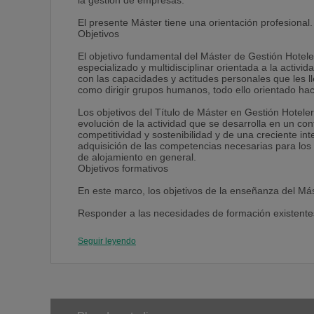
la gestión de empresas.
El presente Máster tiene una orientación profesional.
Objetivos
El objetivo fundamental del Máster de Gestión Hote
especializado y multidisciplinar orientada a la activid
con las capacidades y actitudes personales que les l
como dirigir grupos humanos, todo ello orientado haci
Los objetivos del Título de Máster en Gestión Hoteler
evolución de la actividad que se desarrolla en un con
competitividad y sostenibilidad y de una creciente in
adquisición de las competencias necesarias para los 
de alojamiento en general.
Objetivos formativos
En este marco, los objetivos de la enseñanza del Má
Responder a las necesidades de formación existentes 
decisiones en el contexto actual de la empresa hotel
Ofrecer un corpus formativo que permita la especiali
Seguir leyendo
Abordar aspectos esenciales para el desarrollo de ve
Generar perfiles de especialización específicos que 
gestión de aspectos colectivos.
Homogeneizar la transmisión del conocimiento en ma
contenidos a impartir por excesivas disciplinas.
Crear las condiciones para el desarrollo de líneas de i