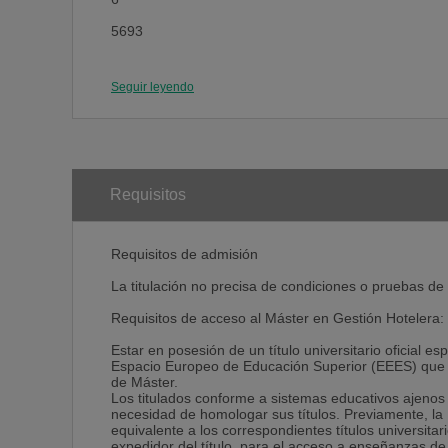
5693
LOS RECURSOS HUMANOS EN LA EMPRESA HOT
Seguir leyendo
CUATR. (1)
6
5694
TÉCNICAS PARA LA GESTIÓN HOTELERA
Requisitos
CUATR. (2)
Requisitos de admisión
6
La titulación no precisa de condiciones o pruebas de
Optatividad: El alumno deberá cursar 6 créditos.
Requisitos de acceso al Máster en Gestión Hotelera:
Asignaturas Optativas
Código Descripción Duración Créditos ECTS
Estar en posesión de un título universitario oficial e
5695
Espacio Europeo de Educación Superior (EEES) que fa
de Máster.
APERTURA DE ESTABLECIMIENTOS HOTELEROS
Los titulados conforme a sistemas educativos ajenos 
necesidad de homologar sus títulos. Previamente, la
CUATR. (1)
equivalente a los correspondientes títulos universitari
expedidor del título, para el acceso a enseñanzas de
3