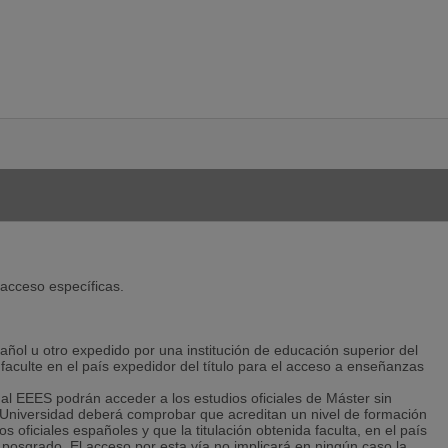
ELERA
 acceso específicas.
spañol u otro expedido por una institución de educación superior del
culte en el país expedidor del título para el acceso a enseñanzas
al EEES podrán acceder a los estudios oficiales de Máster sin
 Universidad deberá comprobar que acreditan un nivel de formación
os oficiales españoles y que la titulación obtenida faculta, en el país
 posgrado. El acceso por esta vía no implicará en ningún caso la