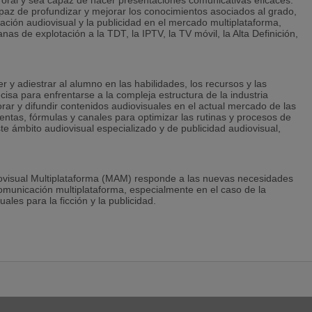
oral y sea capaz de hacer presentaciones comunicativas eficaces.
paz de profundizar y mejorar los conocimientos asociados al grado,
ción audiovisual y la publicidad en el mercado multiplataforma,
s de explotación a la TDT, la IPTV, la TV móvil, la Alta Definición,
 y adiestrar al alumno en las habilidades, los recursos y las
isa para enfrentarse a la compleja estructura de la industria
orar y difundir contenidos audiovisuales en el actual mercado de las
ntas, fórmulas y canales para optimizar las rutinas y procesos de
te ámbito audiovisual especializado y de publicidad audiovisual,
iovisual Multiplataforma (MAM) responde a las nuevas necesidades
omunicación multiplataforma, especialmente en el caso de la
les para la ficción y la publicidad.