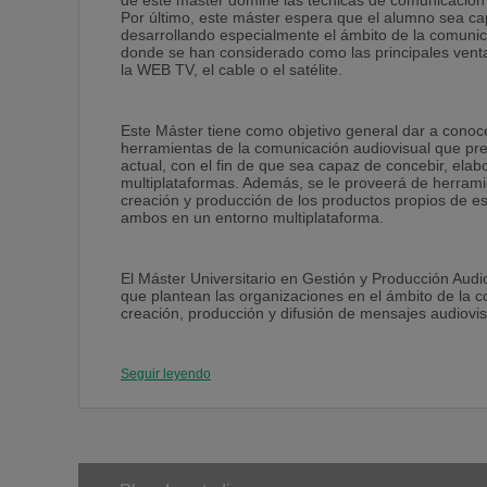
de este máster domine las técnicas de comunicación 
Por último, este máster espera que el alumno sea ca
desarrollando especialmente el ámbito de la comunica
donde se han considerado como las principales ventana
la WEB TV, el cable o el satélite.
Este Máster tiene como objetivo general dar a conocer
herramientas de la comunicación audiovisual que prec
actual, con el fin de que sea capaz de concebir, elab
multiplataformas. Además, se le proveerá de herramie
creación y producción de los productos propios de es
ambos en un entorno multiplataforma.
El Máster Universitario en Gestión y Producción Aud
que plantean las organizaciones en el ámbito de la c
creación, producción y difusión de mensajes audiovisua
Seguir leyendo