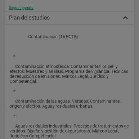
Seguir leyendo
Teniendo en cuenta igualmente el auge irreversible de la 
Plan de estudios
implantación de sistemas de energías renovables, el Máster 
pretende también presentar al alumno una visión general de 
las propiedades de dichas formas de energía y la manera de 
desarrollarlas e integrarlas, minimizando el impacto 
                    Contaminación (16 ECTS)
medioambiental de las necesidades energéticas. 
Principalmente se analizan desde la perspectiva de la 
oportunidad que representan para reducir el impacto 
ambiental en todo tipo de actividades  económicas.
    *
      Contaminación atmosférica: Contaminantes, origen y 
efectos. Muestreo y análisis. Programa de vigilancia. Técnicas 
El objetivo general es formar profesionales competentes en el 
de reducción de emisiones. Marcos Legal, Jurídico y 
ámbito del medio ambiente, la seguridad y las energías 
Competencial.
renovables con capacidad para:
    *
      Contaminación de las aguas. Vertidos: Contaminantes, 
    *
origen y efectos. Aguas residuales urbanas.
      Analizar todos los factores que intervienen en la relación 
    *
entre el entorno y las actividades industriales.
      Aguas residuales industriales. Procesos de tratamientos de 
    *
vertidos. Diseño y gestión de depuradoras. Marcos Legal, 
Jurídico y Competencial.
      Aplicar los conocimientos técnicos y tecnológicos para 