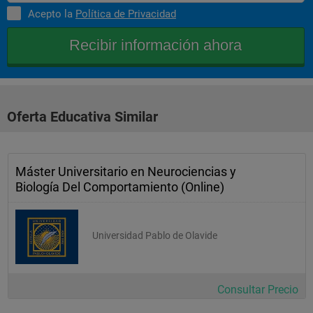
Acepto la
Política de Privacidad
Epilepsia
Grandes problemas metabólicos en cirugía
Endocrionología experimental. Aspectos clínicos y 
conductuales en nutricion
Trabajo fin de master
Oferta Educativa Similar
Máster Universitario en Neurociencias y
Biología Del Comportamiento (Online)
Universidad Pablo de Olavide
Consultar Precio