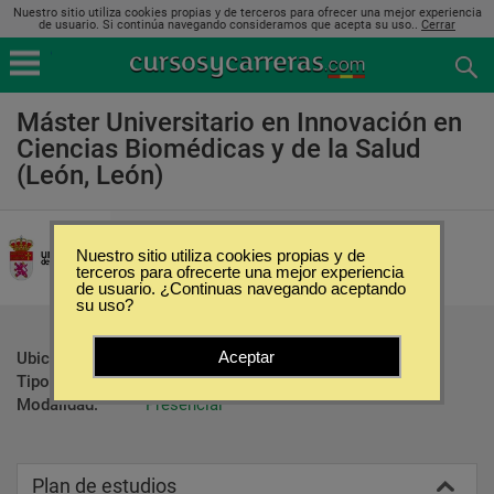
Nuestro sitio utiliza cookies propias y de terceros para ofrecer una mejor experiencia
de usuario. Si continúa navegando consideramos que acepta su uso..
Cerrar
Máster Universitario en Innovación en
Ciencias Biomédicas y de la Salud
(León, León)
Universidad de León
Nuestro sitio utiliza cookies propias y de
terceros para ofrecerte una mejor experiencia
de usuario. ¿Continuas navegando aceptando
su uso?
Aceptar
Ubicación:
León - León
Tipo:
Maestrías
Modalidad:
Presencial
Plan de estudios