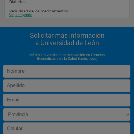
Diabetes
Seguridad de los medicamentos
Seguir leyendo
Sepsis grae y shock séptico
Neumología clínica: de la teoría a la práctica
Solicitar más información
Avances en cardiología
a Universidad de León
Epidemiología aplicada i
Máster Universitario en Innovación en Ciencias
Biomédicas y de la Salud (León, León)
Epidemiología aplicada
Toxicología laboral
Nuevas perspectivas en tratamiento antitumoral
Biología molecular del vih: aplicaciones clíncas
Epidemiología aplicada ii
Endocrinología experimental y fisiología de la ingestión
Toxicomanías un enfoque multidisciplinar
Salud y calidad de vida en relación a alteraciones física y 
sensoriales