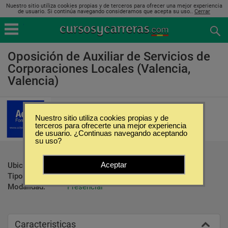
Nuestro sitio utiliza cookies propias y de terceros para ofrecer una mejor experiencia
de usuario. Si continúa navegando consideramos que acepta su uso..
Cerrar
Oposición de Auxiliar de Servicios de
Corporaciones Locales (Valencia,
Valencia)
ACLYS
Nuestro sitio utiliza cookies propias y de
terceros para ofrecerte una mejor experiencia
de usuario. ¿Continuas navegando aceptando
su uso?
Aceptar
Ubicación:
Valencia - Valencia
Tipo:
Oposiciones
Modalidad:
Presencial
Caracteristicas