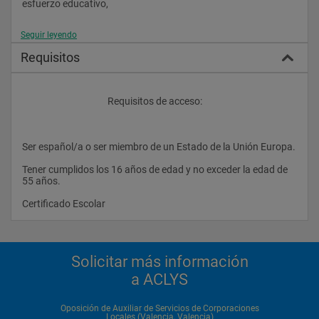
esfuerzo educativo,
Seguir leyendo
superes con éxito las pruebas oficiales y en breve período de 
Requisitos
tiempo seas Auxiliar de Servicios, mejorando tu vida 
profesional y personal. 
					Requisitos de acceso:
No dudes ponerte en contacto con nostros, te informaremos 
detalladamente de los pasos a seguir para acceder a este 
puesto de trabajo. Auxiliar de Servicios de Corporaciones 
Ser español/a o ser miembro de un Estado de la Unión Europa.
Locales
Tener cumplidos los 16 años de edad y no exceder la edad de 
55 años.
Certificado Escolar                
Solicitar más información
a ACLYS
Oposición de Auxiliar de Servicios de Corporaciones
Locales (Valencia, Valencia)