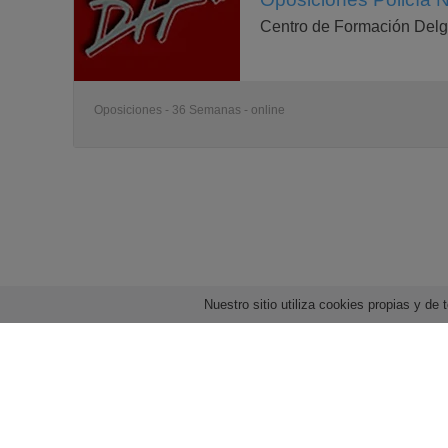
Centro de Formación Del
Oposiciones - 36 Semanas - online
Nuestro sitio utiliza cookies propias y d