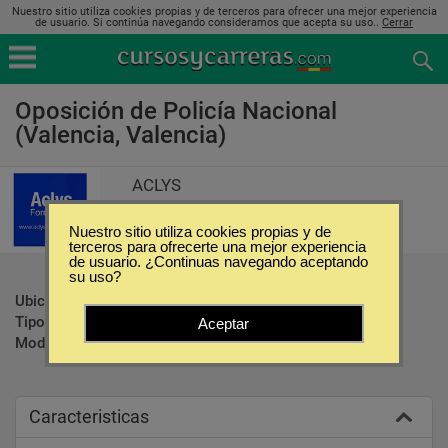
Nuestro sitio utiliza cookies propias y de terceros para ofrecer una mejor experiencia
de usuario. Si continúa navegando consideramos que acepta su uso..
Cerrar
Oposición de Policía Nacional
(Valencia, Valencia)
ACLYS
Nuestro sitio utiliza cookies propias y de
terceros para ofrecerte una mejor experiencia
de usuario. ¿Continuas navegando aceptando
su uso?
Ubicación:
Valencia - Valencia
Tipo:
Oposiciones
Aceptar
Modalidad:
Presencial
Caracteristicas