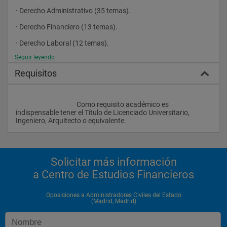
· Derecho Administrativo (35 temas).
· Derecho Financiero (13 temas).
· Derecho Laboral (12 temas).
Seguir leyendo
Requisitos
Grupo de Materias Sociales:
· Teoría y Análisis Político (20 temas).
					Como requisito académico es 
· Sociología (15 temas).
indispensable tener el Título de Licenciado Universitario, 
Ingeniero, Arquitecto o equivalente.                
· Ciencia de la Administración (15 temas).
· Historia Contemporánea (15 temas).
· Ciencias de la Comunicación (15 temas).
Solicitar más información
a Centro de Estudios Financieros
Ejercicios
Oposiciones a Administradores Civiles del Estado
(Madrid, Madrid)
Primer Ejercicio: