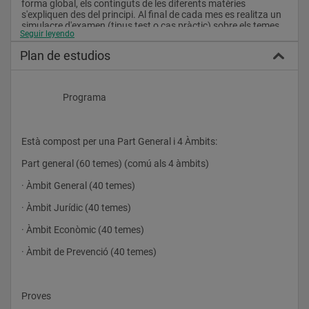
forma global, els continguts de les diferents matèries 
s'expliquen des del principi. Al final de cada mes es realitza un 
simulacre d'examen (tipus test o cas pràctic) sobre els temes 
Seguir leyendo
tractats fins a la data. Així mateix, en la mesura que s'avança 
en l'anàlisi del temari, es desenvolupen casos pràctics de 
Plan de estudios
menor a major dificultat, acords amb el proposat en 
convocatòries anteriors.
A més del nostre servei d'actualització de temaris existent en la 
                    Programa
XARXA, hem creat un servei d'informació sobre les Novetats 
Legislatives per als subscriptors d'actualitzacions d'aquesta 
oposició. Pensem que és bastant útil per a l'opositor perquè li 
permet estar al dia sobre la publicació de normes que afectin 
Està compost per una Part General i 4 Àmbits:
al seu programa.
Part general (60 temes) (comú als 4 àmbits)
· Àmbit General (40 temes)
· Àmbit Jurídic (40 temes)
· Àmbit Econòmic (40 temes)
· Àmbit de Prevenció (40 temes) 
Proves