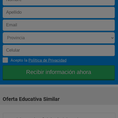
Quart exercici: supòsit pràctic. De caràcter obligatori i 
eliminatori. Consisteix a resoldre un supòsit pràctic relacionat 
amb la totalitat de temes de la part general i la part específica 
corresponent a cada opció (60 temes + 40 temes). Durada 2 
hores
Segona Prova: exercicis de coneixements de llengua catalana i 
de llengua castellana.
Primer exercici: coneixements de llengua catalana. De caràcter 
obligatori i eliminatori per a les persones aspirants que no 
Acepto la
Política de Privacidad
n’estiguin exemptes. Durada 2 h.
Segon exercici: coneixements de llengua castellana. De 
caràcter obligatori i eliminatori per a les persones aspirants 
que no tinguin la nacionalitat espanyola i que no n’estiguin 
exemptes. Durada 1 h.
Oferta Educativa Similar