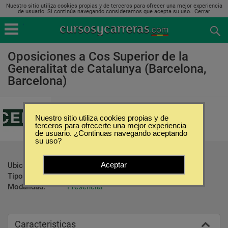
Nuestro sitio utiliza cookies propias y de terceros para ofrecer una mejor experiencia
de usuario. Si continúa navegando consideramos que acepta su uso..
Cerrar
Oposiciones a Cos Superior de la
Generalitat de Catalunya (Barcelona,
Barcelona)
Centro de Estudios Financieros
Nuestro sitio utiliza cookies propias y de
terceros para ofrecerte una mejor experiencia
de usuario. ¿Continuas navegando aceptando
su uso?
Aceptar
Ubicación:
Barcelona - Barcelona
Tipo:
Oposiciones
Modalidad:
Presencial
Caracteristicas