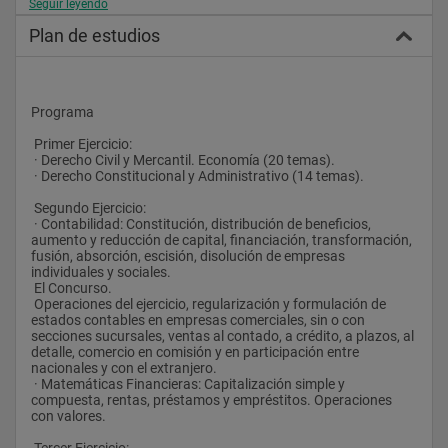
Seguir leyendo
forma:
Plan de estudios
 Cuerpo Técnico de Hacienda, adscrito a la Agencia Estatal de 
la Administración Tributaria. Sus funciones serán las relativas 
a la gestión, inspección y recaudación del sistema tributario 
estatal y del sistema aduanero, adecuadas a los requisitos y 
pruebas para ingreso en este Cuerpo.
Programa
 Cuerpo Técnico de Auditoría y Contabilidad, adscrito al 
Minsiterio de Hacienda. Sus funciones serán las relativas a la 
 Primer Ejercicio:
gestión en materia de contabilidad pública, función 
 · Derecho Civil y Mercantil. Economía (20 temas).
interventora y de control financiero y auditoría en el Sector 
 · Derecho Constitucional y Administrativo (14 temas).
Público, así como de presupuestación, adecuadas a los 
requisitos y pruebas para ingreso en este Cuerpo.
 Segundo Ejercicio:
 Cuerpo Técnico de Gestión Catastral, adscrito al Ministerio de 
 · Contabilidad: Constitución, distribución de beneficios, 
Hacienda. Sus funciones serán las relativas a las gestión 
aumento y reducción de capital, financiación, transformación, 
catastral, excepto aquellas para las que sea preciso estar en 
fusión, absorción, escisión, disolución de empresas 
posesión de título facultativo, adecuadas a los requisitos y 
individuales y sociales. 
pruebas para ingreso en este Cuerpo.
 El Concurso.
 El Cuerpo de Gestión de la Hacienda Pública y sus 
 Operaciones del ejercicio, regularización y formulación de 
especialidades quedan extinguidos a la entrada en vigor de 
estados contables en empresas comerciales, sin o con 
esta ley.
secciones sucursales, ventas al contado, a crédito, a plazos, al 
 Es una oposición del Grupo A2 que tiene buenas perspectivas, 
detalle, comercio en comisión y en participación entre 
tanto por la periodicidad de convocatorias como por el 
nacionales y con el extranjero.
número de plazas convocadas cada año. La retribución de 
 · Matemáticas Financieras: Capitalización simple y 
entrada de estos funcionarios gira en torno a los 24.500 euros 
compuesta, rentas, préstamos y empréstitos. Operaciones 
(brutos anuales).
con valores.
 Una vez más en el Centro de Estudios Financieros daremos la 
 Tercer Ejercicio: