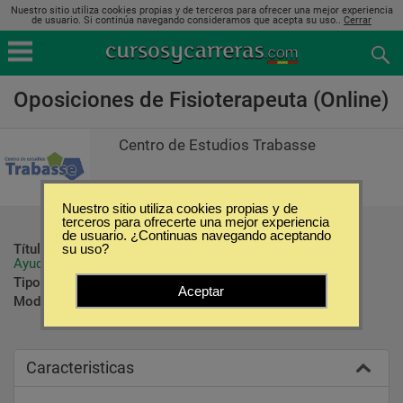
Nuestro sitio utiliza cookies propias y de terceros para ofrecer una mejor experiencia
de usuario. Si continúa navegando consideramos que acepta su uso..
Cerrar
Oposiciones de Fisioterapeuta (Online)
Centro de Estudios Trabasse
Nuestro sitio utiliza cookies propias y de
terceros para ofrecerte una mejor experiencia
de usuario. ¿Continuas navegando aceptando
Título ofrecido:
Diplomado Universitario en Fisioterapia; 
su uso?
Ayudante Técnico Sanitario especialista en Fisioterapia
Tipo:
Oposiciones
Aceptar
Modalidad:
Online
Caracteristicas