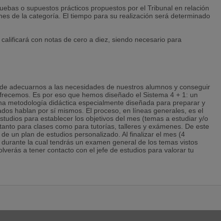
pruebas o supuestos prácticos propuestos por el Tribunal en relación
nes de la categoría. El tiempo para su realización será determinado
 calificará con notas de cero a diez, siendo necesario para
a de adecuarnos a las necesidades de nuestros alumnos y conseguir
 ofrecemos. Es por eso que hemos diseñado el Sistema 4 + 1: un
una metodología didáctica especialmente diseñada para preparar y
dos hablan por sí mismos. El proceso, en líneas generales, es el
studios para establecer los objetivos del mes (temas a estudiar y/o
 tanto para clases como para tutorías, talleres y exámenes. De este
e un plan de estudios personalizado. Al finalizar el mes (4
urante la cual tendrás un examen general de los temas vistos
lverás a tener contacto con el jefe de estudios para valorar tu
umentación y funcionaria en activo como Ayudante de Biblioteca.
ho.