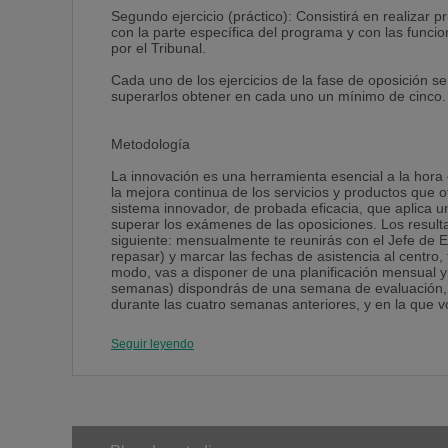
Segundo ejercicio (práctico): Consistirá en realizar 
con la parte específica del programa y con las funcio
por el Tribunal.
Cada uno de los ejercicios de la fase de oposición se
superarlos obtener en cada uno un mínimo de cinco.
Metodología
La innovación es una herramienta esencial a la hor
la mejora continua de los servicios y productos que
sistema innovador, de probada eficacia, que aplica 
superar los exámenes de las oposiciones. Los resulta
siguiente: mensualmente te reunirás con el Jefe de E
repasar) y marcar las fechas de asistencia al centro,
modo, vas a disponer de una planificación mensual y d
semanas) dispondrás de una semana de evaluación, d
durante las cuatro semanas anteriores, y en la que vo
trabajo y planificar las 4 semanas siguientes.
Seguir leyendo
- Formación cualificada y personalizada:
Docente de los temas específicos, Licenciada en Doc
Docente de los temas jurídicos, Licenciado en Derec