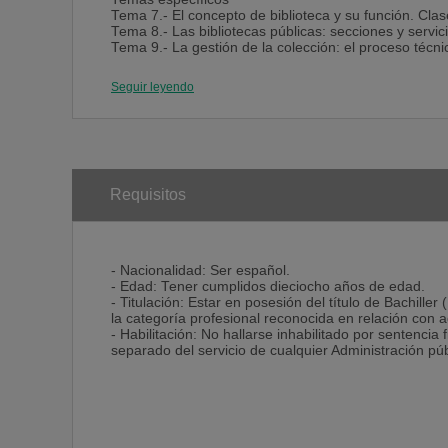
• Talleres de apoyo con una psicóloga: pensados par
Tema 7.- El concepto de biblioteca y su función. Clases 
técnicas de relajación, etc.
Tema 8.- Las bibliotecas públicas: secciones y servici
Tema 9.- La gestión de la colección: el proceso técni
• En definitiva, dispondrás de un Centro de Formación
Tema 10.- La normalización en las bibliotecas. Las nue
bibliotecas.
Seguir leyendo
Tema 11.- Los sistemas de clasificación bibliográfica
Tema 12.- Los servicios de acceso al documento. Prés
bibliográfica. La formación de usuarios.
Tema 13.- La sección infantil en los bibliotecas públi
Los documentos audiovisuales en la biblioteca, fono
actividades culturales en las bibliotecas.
Tema 14.- La cooperación bibliotecaria. Sistemas y r
Requisitos
Tema 15.- La bibliografía: concepto y tipos. El anál
Tema 16.- Las bibliotecas en España en la actualidad.
Bibliotecas de Castilla y León.
- Nacionalidad: Ser español.
- Edad: Tener cumplidos dieciocho años de edad.
- Titulación: Estar en posesión del título de Bachille
la categoría profesional reconocida en relación con a
- Habilitación: No hallarse inhabilitado por sentenci
separado del servicio de cualquier Administración púb