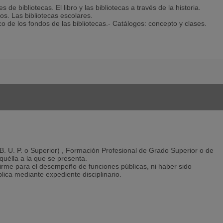
a ayudarte a gestionar los nervios ante los exámenes, enseñarte
de bibliotecas. El libro y las bibliotecas a través de la historia.
os. Las bibliotecas escolares.
co de los fondos de las bibliotecas.- Catálogos: concepto y clases.
 volcado en que consigas tu objetivo: tu plaza.
vas tecnologías en las bibliotecas. Internet: su aplicación a las
. La CDU.
tamo. Préstamo interbibliotecario. Los servicios de información
cas. La información local y comunitaria en las bibliotecas públicas.
tecas, videotecas, mediatecas. Documentos electrónicos. Las
edes de bibliotecas.
isis documental y lenguajes documentales. Thesaurus.
 La organización bibliotecaria de Castilla y León. La Ley de
r (B. U. P. o Superior) , Formación Profesional de Grado Superior o de
quélla a la que se presenta.
a firme para el desempeño de funciones públicas, ni haber sido
lica mediante expediente disciplinario.