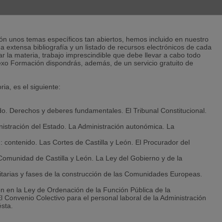
tudio.
ión unos temas específicos tan abiertos, hemos incluido en nuestro
 extensa bibliografía y un listado de recursos electrónicos de cada
 la materia, trabajo imprescindible que debe llevar a cabo todo
Nexo Formación dispondrás, además, de un servicio gratuito de
ia, es el siguiente:
o. Derechos y deberes fundamentales. El Tribunal Constitucional.
inistración del Estado. La Administración autonómica. La
te en tu oposición.
: contenido. Las Cortes de Castilla y León. El Procurador del
girá resultados mensualmente.
Comunidad de Castilla y León. La Ley del Gobierno y de la
como práctica, para superar esta prueba selectiva.
tarias y fases de la construcción de las Comunidades Europeas.
captarán mejor tu atención, facilitando tu aprendizaje.
ión en la Ley de Ordenación de la Función Pública de la
l Convenio Colectivo para el personal laboral de la Administración
nes necesiten recuperar o adquirir el hábito de estudio, o bien
sta.