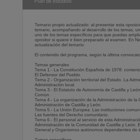
Jefe de Estudios.
Plan de estudios
Tutora Especialista en Metodología y Técnicas de Es
Doctora en Psicología Especialista en oposiciones.
Temario propio actualizado: al presentar esta oposic
temario, acompañando al desarrollo de los temas, una
- Clases presenciales
uno de los temas específicos para que puedas ampliar
opositor si quiere ir bien preparado al examen. En 
- Técnicas de estudio para oposiciones
actualización del temario.
- Talleres de apoyo
El contenido del programa, según la última convocator
- Información de convocatorias
Temas generales
Tema 1.- La Constitución Española de 1978: contenid
El Defensor del Pueblo.
VENTAJAS DE MATRICULARTE EN NEXO:
Tema 2.- Organización territorial del Estado. La Adm
Administración local.
• Te informaremos de todos los trámites para inscribir
Tema 3.- El Estatuto de Autonomía de Castilla y León
Común.
• Dispondrás de un sistema de formación que te exi
Tema 4.- La organización de la Administración de la 
Administración de Castilla y León.
• Te proporcionaremos la preparación, tanto teórica 
Tema 5.- La Unión Europea. Las instituciones comuni
Las fuentes del Derecho comunitario.
• Clases con sistemas audiovisuales interactivos que 
Tema 6.- El personal al servicio de esta Administrac
Administración de la Comunidad de Castilla y León. E
• Técnicas de estudio: especialmente dirigidas a quie
General y Organismos autónomos dependientes de é
deseen mejorar sus resultados.
Temas específicos