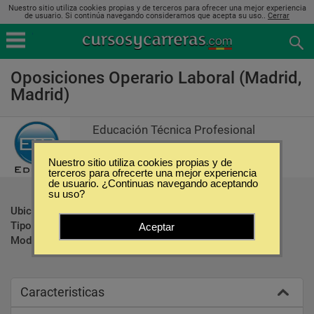
Nuestro sitio utiliza cookies propias y de terceros para ofrecer una mejor experiencia
de usuario. Si continúa navegando consideramos que acepta su uso..
Cerrar
Oposiciones Operario Laboral (Madrid,
Madrid)
Educación Técnica Profesional
Nuestro sitio utiliza cookies propias y de
terceros para ofrecerte una mejor experiencia
de usuario. ¿Continuas navegando aceptando
su uso?
Ubicación:
Madrid - Madrid
Tipo:
Oposiciones
Aceptar
Modalidad:
Presencial
Caracteristicas