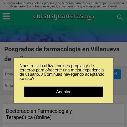
Nuestro sitio utiliza cookies propias y de terceros para ofrecer una mejor experiencia
de usuario. Si continúa navegando consideramos que acepta su uso..
Cerrar
Posgrados de farmacología en Villanueva
de Gállego
(2)
Nuestro sitio utiliza cookies propias y de
terceros para ofrecerte una mejor experiencia
FILTRAR
Posgrados
de usuario. ¿Continuas navegando aceptando
Farmacología
su uso?
Villanueva de Gállego
Aceptar
Doctorado en Farmacología y
Terapeútica (Online)