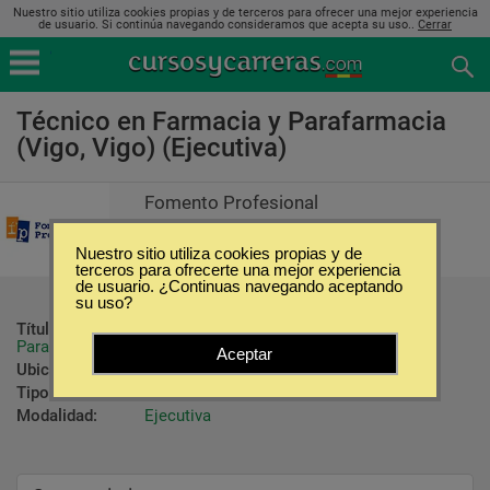
Nuestro sitio utiliza cookies propias y de terceros para ofrecer una mejor experiencia
de usuario. Si continúa navegando consideramos que acepta su uso..
Cerrar
Técnico en Farmacia y Parafarmacia
(Vigo, Vigo) (Ejecutiva)
Fomento Profesional
Nuestro sitio utiliza cookies propias y de
terceros para ofrecerte una mejor experiencia
de usuario. ¿Continuas navegando aceptando
su uso?
Título ofrecido:
Diploma de Técnico en Farmacia y 
Parafarmacia
Aceptar
Ubicación:
Vigo - Vigo
Tipo:
Licenciaturas Ejecutivas
Modalidad:
Ejecutiva