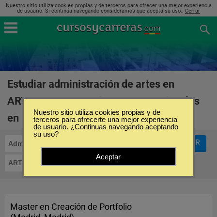
Nuestro sitio utiliza cookies propias y de terceros para ofrecer una mejor experiencia
de usuario. Si continúa navegando consideramos que acepta su uso..
Cerrar
Estudiar administración de artes en
ARTENEO - Formación en Artes Visuales
Nuestro sitio utiliza cookies propias y de
en España
(1)
terceros para ofrecerte una mejor experiencia
de usuario. ¿Continuas navegando aceptando
su uso?
FILTRAR
Administración de Artes
Aceptar
ARTENEO - Formación en Artes Visuales
Master en Creación de Portfolio