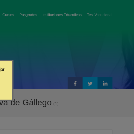
Cursos
Posgrados
Instituciones Educativas
Test Vocacional
jor
eva de Gállego
(1)