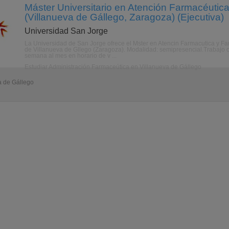
Máster Universitario en Atención Farmacéutic
(Villanueva de Gállego, Zaragoza) (Ejecutiva)
Universidad San Jorge
La Universidad de San Jorge ofrece el Mster en Atencin Farmacutica y F
de Villanueva de Gllego (Zaragoza). Modalidad: semipresencial.Trabajo o
semana al mes en horario de v ...
Estudiar Administración Farmaceútica en Villanueva de Gállego
a de Gállego