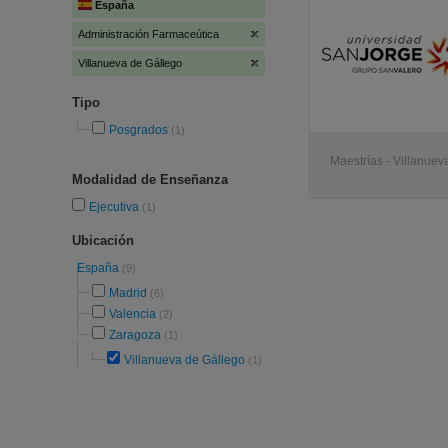
España
Administración Farmaceútica
Villanueva de Gállego
Tipo
Posgrados
(1)
Maestrías - Villanuev
Modalidad de Enseñanza
Ejecutiva
(1)
Ubicación
España
(9)
Madrid
(6)
Valencia
(2)
Zaragoza
(1)
Villanueva de Gállego
(1)