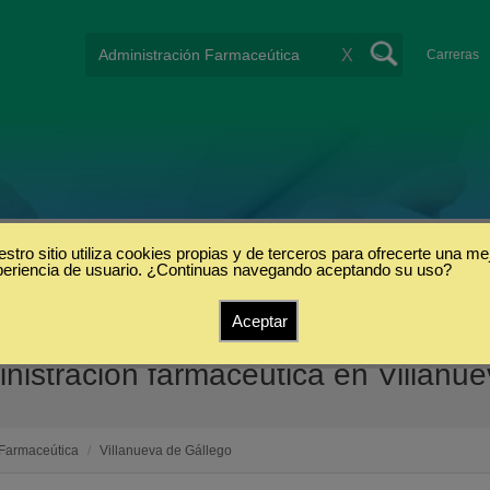
X
Carreras
stro sitio utiliza cookies propias y de terceros para ofrecerte una me
periencia de usuario. ¿Continuas navegando aceptando su uso?
Aceptar
istración farmaceútica en Villanu
 Farmaceútica
/
Villanueva de Gállego