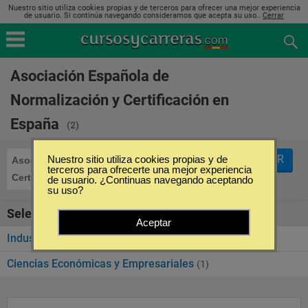
Nuestro sitio utiliza cookies propias y de terceros para ofrecer una mejor experiencia
de usuario. Si continúa navegando consideramos que acepta su uso..
Cerrar
Asociación Española de
Normalización y Certificación en
España
(2)
FILTRAR
Nuestro sitio utiliza cookies propias y de
Asociación Española de Normalización y
terceros para ofrecerte una mejor experiencia
Certificación
de usuario. ¿Continuas navegando aceptando
su uso?
Seleccione la categoría
Aceptar
Industria
(1)
Ciencias Económicas y Empresariales
(1)