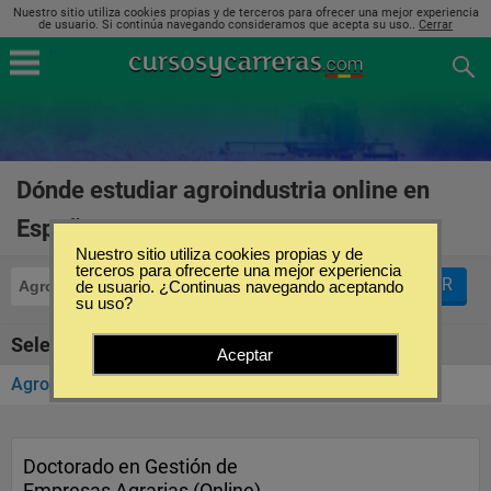
Nuestro sitio utiliza cookies propias y de terceros para ofrecer una mejor experiencia
de usuario. Si continúa navegando consideramos que acepta su uso..
Cerrar
Dónde estudiar agroindustria online en
España
(1)
Nuestro sitio utiliza cookies propias y de
terceros para ofrecerte una mejor experiencia
FILTRAR
Agroindustria
de usuario. ¿Continuas navegando aceptando
Online
su uso?
Seleccione la SubCategoría de "Agroindustria"
Aceptar
Agronegocios
(1)
Doctorado en Gestión de
Empresas Agrarias (Online)