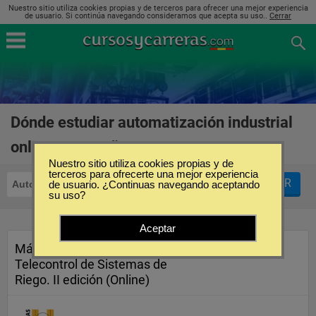
Nuestro sitio utiliza cookies propias y de terceros para ofrecer una mejor experiencia
de usuario. Si continúa navegando consideramos que acepta su uso..
Cerrar
Dónde estudiar automatización industrial
online en España
(1)
Nuestro sitio utiliza cookies propias y de
terceros para ofrecerte una mejor experiencia
FILTRAR
Automatización Industrial
de usuario. ¿Continuas navegando aceptando
Online
su uso?
Aceptar
Máster en Automatización y
Telecontrol de Sistemas de
Riego. II edición (Online)