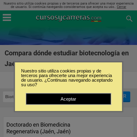
Nuestro sitio utiliza cookies propias y de terceros para ofrecer una mejor experiencia
de usuario. Si continúa navegando consideramos que acepta su uso..
Cerrar
Compara dónde estudiar biotecnología en
Jaén
(3)
Nuestro sitio utiliza cookies propias y de
terceros para ofrecerte una mejor experiencia
de usuario. ¿Continuas navegando aceptando
su uso?
FILTRAR
Biotecnología
Jaén
Aceptar
Doctorado en Biomedicina
Regenerativa (Jaén, Jaén)